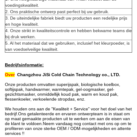
voedingskwaliteit.
2. Ons praktische ontwerp past perfect bij uw gebruik.
3. De uiteindelijke fabriek biedt uw producten een redelijke prijs
en hoge kwaliteit.
4. Onze strikt in kwaliteitscontrole en hebben bekwame teams die
bij druk werken.
5. Al het materiaal dat we gebruiken, inclusief het kleurpoeder, is
van voedselveilige kwaliteit.
Bedrijfsinformatie:
Over
Changzhou JiSi Cold Chain Technology co., LTD.
Onze producten omvatten superijspak, biologische koelbox,
softijspak, handwarmer, warmtepak, gel-oogmasker, gel-
gezichtsmasker, onmiddellijk koud pak, warm en koud pak,
flessenkoeler, verkoelende stropdas, enz.
We houden ons aan de "Kwaliteit + Service" voor het doel van het
bedrijf.Ons getalenteerde en ervaren ontwerpteam is in staat om
op maat gemaakte producten uit te werken om aan de eisen van
de klant te voldoen.Neem vandaag nog contact met ons op om te
profiteren van onze sterke OEM / ODM-mogelijkheden en attente
services !!