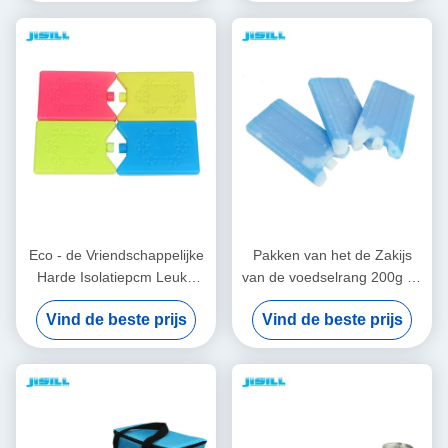
Eco - de Vriendschappelijke
Pakken van het de Zakijs
Harde Isolatiepcm Leuke
van de voedselrang 200g de
Doos van de Ijslunch om
Harde Shell Koele voor
Vind de beste prijs
Vind de beste prijs
Voedsel te houden koel en
Bevroren Voedsel, de Koude
Vers
compressen van de
Lunchdoos