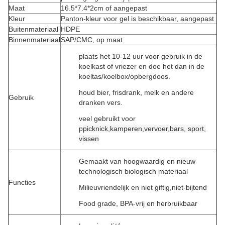
Maat
16.5*7.4*2cm of aangepast
Kleur
Panton-kleur voor gel is beschikbaar, aangepast
Buitenmateriaal
HDPE
Binnenmateriaal
SAP/CMC, op maat
plaats het 10-12 uur voor gebruik in de
koelkast of vriezer en doe het dan in de
koeltas/koelbox/opbergdoos.
houd bier, frisdrank, melk en andere
Gebruik
dranken vers.
veel gebruikt voor
p
picknick,
kamperen,
vervoer,
bars, sport,
vissen
Gemaakt van hoogwaardig en nieuw
technologisch biologisch materiaal
Functies
Milieuvriendelijk en niet giftig,
niet-bijtend
Food grade, BPA-vrij en herbruikbaar