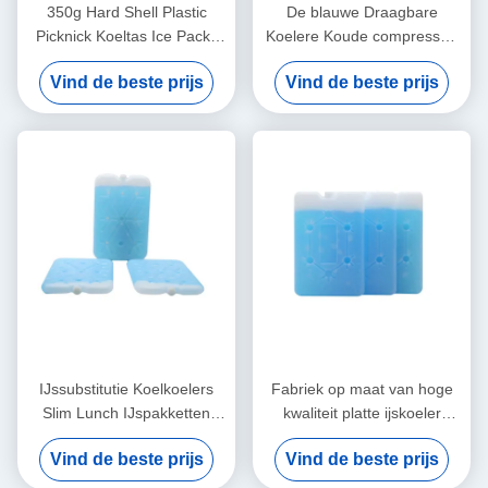
350g Hard Shell Plastic
De blauwe Draagbare
Picknick Koeltas Ice Packs
Koelere Koude compressen
Vriezer Ice Bricks
van het het Pak Opnieuw te
Vind de beste prijs
Vind de beste prijs
gebruiken Freezable Gel van
het Zakijs
IJssubstitutie Koelkoelers
Fabriek op maat van hoge
Slim Lunch IJspakketten
kwaliteit platte ijskoeler
Afweermiddel Set Voor
baksteen lunch koeler ijspak
Vind de beste prijs
Vind de beste prijs
Voedselcontainer
met sneeuwvlok