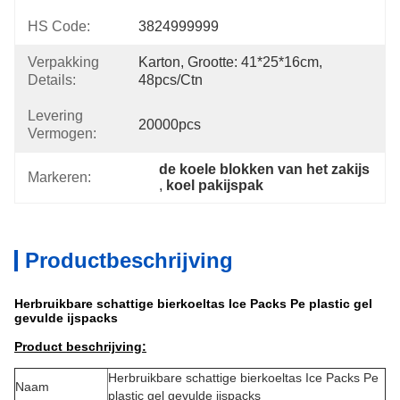
HS Code:
3824999999
Verpakking
Karton, Grootte: 41*25*16cm, 
Details:
48pcs/ctn
Levering
20000pcs
Vermogen:
de koele blokken van het zakijs
Markeren:
, 
koel pakijspak
Productbeschrijving
Herbruikbare schattige bierkoeltas Ice Packs Pe plastic gel
gevulde ijspacks
Product beschrijving:
Herbruikbare schattige bierkoeltas Ice Packs Pe
Naam
plastic gel gevulde ijspacks