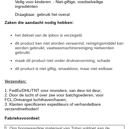
Veilig voor kinderen: - Niet-giftige, voedselveilige
ingrediënten
Draagbaar: gebruik het overal
Zaken die aandacht nodig hebben:
het deksel van de ijsbox is verzegeld.
dit product kan niet worden verwarmd, reinigingsmiddel kan
worden gebruikt, vaatwasmachinereiniging niet
worden
gebruikt.
maak dit product niet onder drukvervorming, schade
dit product is niet giftig, smaakloos, maar niet eetbaar.
Verzenden:
1. FedEx/DHL/TNT voor monsters, van deur tot deur;
2. Door de lucht of over zee voor batchgoederen, voor
FCL;Ontvangst luchthaven/haven;
3. Klanten specificeren expediteurs of verhandelbare
verzendmethoden!
Fabrieksvoordeel:
1. Ons hoogwaardige materiaal van Tritan voldoet aan de