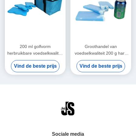
200 ml golfvorm
Groothandel van
herbruikbare voedselkwaliteit
voedselkwaliteit 200 g hard
kleur gel ijsdoos voor
gelaatblok voor lunchdoos
Vind de beste prijs
Vind de beste prijs
kinderen lunchzakjes voor
voor diepgevroren voedsel
voedsel bevroren
Sociale media