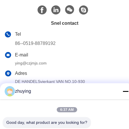
Snel contact
Tel
86--0519-88789192
E-mail
ying@czjmjs.com
Adres
DE HANDELSvierkant VAN NO.10-930
JIAHONGSHENGSHI, ZHONGLOU-DE PROVINCIE VAN DE
DISTRICTSchangzhou STAD JIANGSU
zhuying
Privacybeleid
|
Sitemap
6:37 AM
China Goed Kwaliteit Grote Koelere Ijspakken Leverancier.
Good day, what product are you looking for?
Copyright © 2017-2026 Changzhou jisi cold chain technology