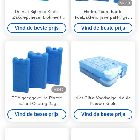
Video
De niet Bijtende Koele
Herbruikbare harde
Zakdiepvriezer blokkeert
koelzakken, ijsverpakkingen,
Langdurige Ijspakken voor
plastic gel, vriezerblokken
Vind de beste prijs
Vind de beste prijs
Lunchdozen
voor voedselopslag
Video
FDA goedgekeurd Plastic
Niet Giftig Voedselgel die de
Instant Cooling Bag
Blauwe Koele
IJspakketten Vriesblokken
Milieuvriendelijke Blokken
Vind de beste prijs
Vind de beste prijs
IJssteen 200ml
koelen van de
Doosdiepvriezer