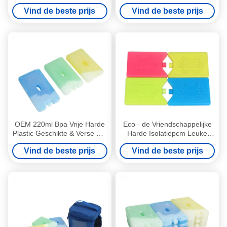
gelaatblok voor lunchdoos
Vriezer Ice Bricks
Vind de beste prijs
Vind de beste prijs
voor diepgevroren voedsel
OEM 220ml Bpa Vrije Harde
Eco - de Vriendschappelijke
Plastic Geschikte & Verse het
Harde Isolatiepcm Leuke
Ijspakken van Gel Koele
Doos van de Ijslunch om
Vind de beste prijs
Vind de beste prijs
Pakken
Voedsel te houden koel en
Vers