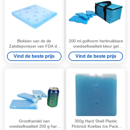
Blokken van de de
200 ml golfvorm herbruikbare
Zakdiepvriezer van FDA de
voedselkwaliteit kleur gel
Harde Plastic Opnieuw te
ijsdoos voor kinderen
Vind de beste prijs
Vind de beste prijs
gebruiken Koele voor
lunchzakjes voor voedsel
Bevroren Voedsel
bevroren
Groothandel van
350g Hard Shell Plastic
voedselkwaliteit 200 g hard
Picknick Koeltas Ice Packs