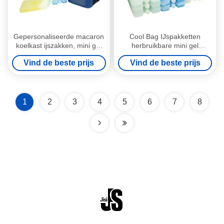
Gepersonaliseerde macaron
Cool Bag IJspakketten
koelkast ijszakken, mini gel
herbruikbare mini gel
ijssteen voor kinderen
ijsblokken maat en kleur
Vind de beste prijs
Vind de beste prijs
lunchzak voor voedsel
perfect voor kinderen
bevroren
lunchzakken en buiten
picknicks
1
2
3
4
5
6
7
8