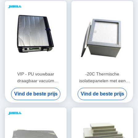
VIP - PU vouwbaar
-20C Thermische
draagbaar vacuüm
isolatiepanelen met een
geïsoleerd paneel voor
capaciteit van 42L voor
Vind de beste prijs
Vind de beste prijs
medisch bloed vaccin voor
medisch bloed, vaccin en
voedsel bevroren
voedsel voor voedsel
bevroren