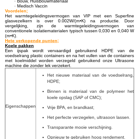
· Bouw, HuisBouwmateriaal
· Medisch Vaccin
Voordelen;
Het warmtegeleidingsvermogen van VIP met een Superfine
glasvezelkern is over 0.002W/(m•K) na productie. Door
vergelijking, zijn de warmtegeleidingsvermogen van
conventionele isolatiematerialen typisch tussen 0,030 en 0,040 W
(m•K).
Hete verkopende punten;
Koele pakken
Een ijspak wordt vervaardigd gebruikend HDPE van de
voedselrang plastic containers en na het vullen van de containers
met koelmiddel worden verzegeld gebruikend onze Ultrasone
machine die zonder lek verzekert.
Het nieuwe materiaal van de voedselrang,
HDPE;
Binnen is materiaal van de polymeer het
koele opslag (SAP of CMC);
Eigenschappen
Vrije BPA, en brandkast;
Het perfecte verzegelen, ultrasoon lassen.
Transparante mooie verschijning.
Opnieuw te gebruiken hoog rendement.