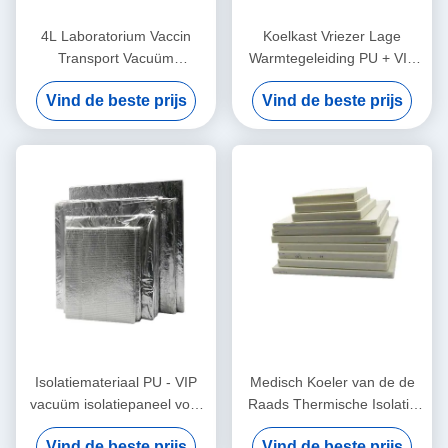
4L Laboratorium Vaccin
Koelkast Vriezer Lage
Transport Vacuüm
Warmtegeleiding PU + VIP
Geïsoleerd Paneel VPU
Vacuüm Geïsoleerd Paneel
Vind de beste prijs
Vind de beste prijs
Geïsoleerd
Isolatiemateriaal PU - VIP
Medisch Koeler van de de
vacuüm isolatiepaneel voor
Raads Thermische Isolatie
zelf in elkaar te zetten
van Doosspliceable VPU
Vind de beste prijs
Vind de beste prijs