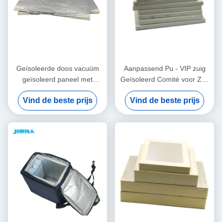
Geïsoleerde doos vacuüm
Aanpassend Pu - VIP zuig
geïsoleerd paneel met
Geïsoleerd Comité voor Zelf
energie-efficiëntie en ruimte
- het Assembleren Koelere
Vind de beste prijs
Vind de beste prijs
voordelen voor voedsel
Doos
bevroren