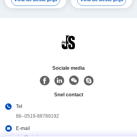
koelbox
Materiaal 30x30x3cm
Sociale media
Snel contact
Tel
86--0519-88789192
E-mail