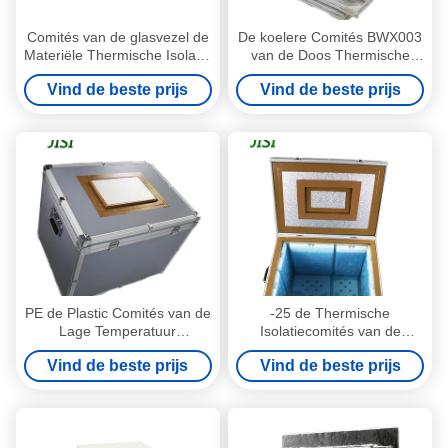
Comités van de glasvezel de
De koelere Comités BWX003
Materiële Thermische Isolatie
van de Doos Thermische
voor het Houden van het
Isolatie voor 2 - 8 Graden
Vind de beste prijs
Vind de beste prijs
Bloed van het
Vervoers
Geneeskundevaccin langer
koel
PE de Plastic Comités van de
-25 de Thermische
Lage Temperatuur
Isolatiecomités van de
Thermische Isolatie voor
graden Lage Temperatuur
Vind de beste prijs
Vind de beste prijs
Roomijs Verpakkende Doos
met Eutectische Koelplaten