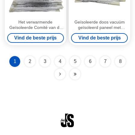
Het verwarmende
Geïsoleerde doos vacuüm
Geïsoleerde Comité van de
geïsoleerd paneel met
Isolatieijskast Vacuüm voor
energie-efficiëntie en ruimte
Vind de beste prijs
Vind de beste prijs
Drankkoelers
voordelen voor voedsel
bevroren
1
2
3
4
5
6
7
8