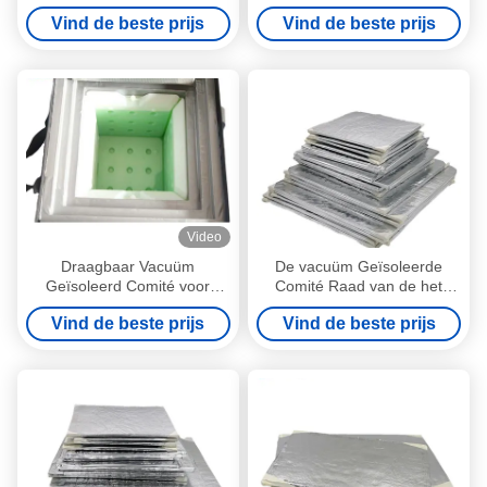
van Doosspliceable VPU
Geïsoleerde Comité voor
Vind de beste prijs
Vind de beste prijs
Materiaal 30x30x3cm
Geneeskunde koelt 4 l-
Capaciteit
Video
Draagbaar Vacuüm
De vacuüm Geïsoleerde
Geïsoleerd Comité voor
Comité Raad van de het
Koele Doos van de Vaccin de
Schuimisolatie van de
Vind de beste prijs
Vind de beste prijs
Medische Reis
Voedselrang