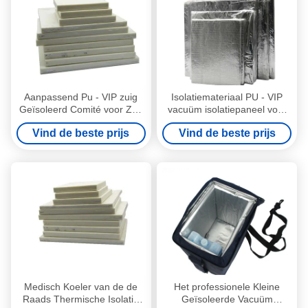
Aanpassend Pu - VIP zuig
Isolatiemateriaal PU - VIP
Geïsoleerd Comité voor Zelf
vacuüm isolatiepaneel voor
- het Assembleren Koelere
zelf in elkaar te zetten
Vind de beste prijs
Vind de beste prijs
Doos
koelbox
Medisch Koeler van de de
Het professionele Kleine
Raads Thermische Isolatie
Geïsoleerde Vacuüm