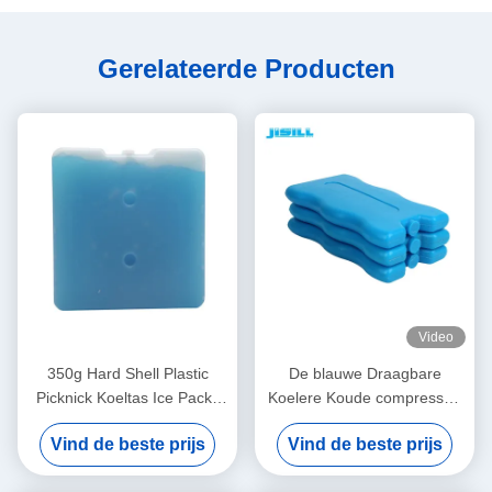
Gerelateerde Producten
Video
350g Hard Shell Plastic
De blauwe Draagbare
Picknick Koeltas Ice Packs
Koelere Koude compressen
Vriezer Ice Bricks
van het het Pak Opnieuw te
Vind de beste prijs
Vind de beste prijs
gebruiken Freezable Gel van
het Zakijs