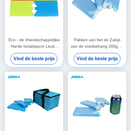
Eco - de Vriendschappelijke
Pakken van het de Zakijs
Harde Isolatiepcm Leuke
van de voedselrang 200g de
Doos van de Ijslunch om
Harde Shell Koele voor
Vind de beste prijs
Vind de beste prijs
Voedsel te houden koel en
Bevroren Voedsel, de Koude
Vers
compressen van de
Lunchdoos