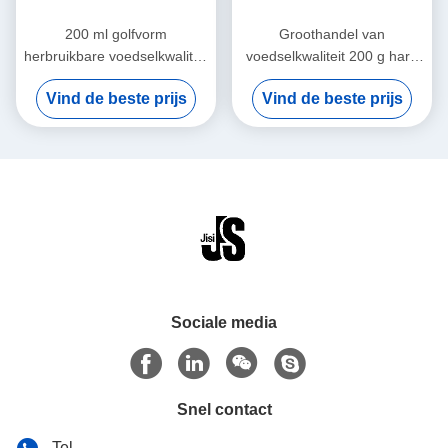
200 ml golfvorm
Groothandel van
herbruikbare voedselkwaliteit
voedselkwaliteit 200 g hard
kleur gel ijsdoos voor
gelaatblok voor lunchdoos
Vind de beste prijs
Vind de beste prijs
kinderen lunchzakjes voor
voor diepgevroren voedsel
voedsel bevroren
Sociale media
Snel contact
Tel