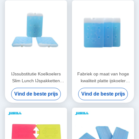
IJssubstitutie Koelkoelers
Fabriek op maat van hoge
Slim Lunch IJspakketten
kwaliteit platte ijskoeler
Afweermiddel Set Voor
baksteen lunch koeler ijspak
Vind de beste prijs
Vind de beste prijs
Voedselcontainer
met sneeuwvlok