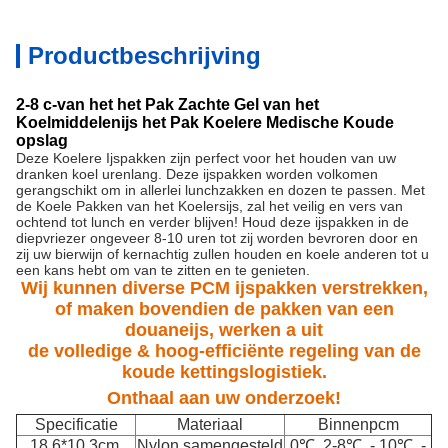
Productbeschrijving
2-8 c-van het het Pak Zachte Gel van het
Koelmiddelenijs het Pak Koelere Medische Koude
opslag
Deze Koelere Ijspakken zijn perfect voor het houden van uw
dranken koel urenlang. Deze ijspakken worden volkomen
gerangschikt om in allerlei lunchzakken en dozen te passen. Met
de Koele Pakken van het Koelersijs, zal het veilig en vers van
ochtend tot lunch en verder blijven! Houd deze ijspakken in de
diepvriezer ongeveer 8-10 uren tot zij worden bevroren door en
zij uw bierwijn of kernachtig zullen houden en koele anderen tot u
een kans hebt om van te zitten en te genieten.
Wij kunnen diverse PCM ijspakken verstrekken,
of maken bovendien de pakken van een
douaneijs, werken a uit
de volledige & hoog-efficiënte regeling van de
koude kettingslogistiek.
Onthaal aan uw onderzoek!
Specificatie
Materiaal
Binnenpcm
18.6*10.3cm,
Nylon samengesteld
0℃, 2-8℃, - 10℃, -