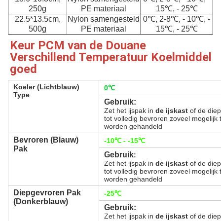
250g
PE materiaal
15℃, - 25℃
22.5*13.5cm,
Nylon samengesteld
0℃, 2-8℃, - 10℃, -
500g
PE materiaal
15℃, - 25℃
Keur PCM van de Douane 
Verschillend Temperatuur Koelmiddel 
goed
Koeler (Lichtblauw)
0℃
Type
Gebruik:
Zet het ijspak in
de ijskast
of de die
tot volledig bevroren zoveel mogelijk
worden gehandeld
Bevroren (Blauw)
-10℃ - -15℃
Pak
Gebruik
:
Zet het ijspak in
de ijskast
of de die
tot volledig bevroren zoveel mogelijk
worden gehandeld
Diepgevroren Pak
-25℃
(Donkerblauw)
Gebruik:
Zet het ijspak in
de ijskast
of de die