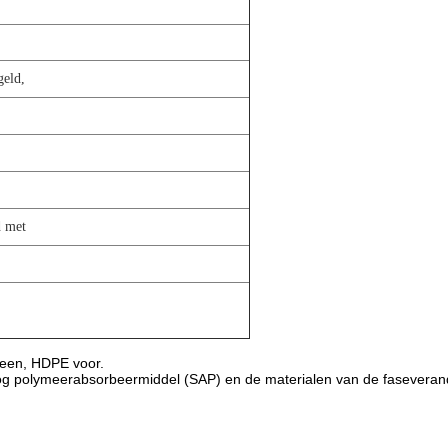
geld,
d met
yleen, HDPE voor.
hoog polymeerabsorbeermiddel (SAP) en de materialen van de fasevera