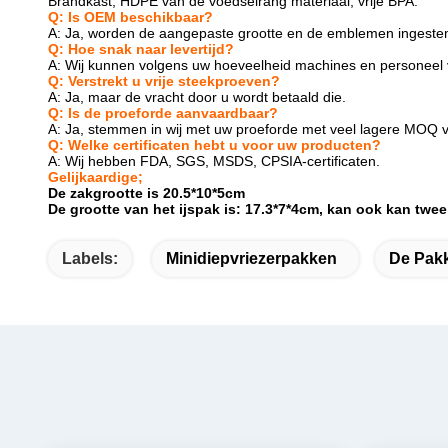
Brandkast, HDPE van de voedselrang materiaal, vrije BPA.
Q: Is OEM beschikbaar?
A: Ja, worden de aangepaste grootte en de emblemen ingeste
Q: Hoe snak naar levertijd?
A: Wij kunnen volgens uw hoeveelheid machines en personeel
Q: Verstrekt u vrije steekproeven?
A: Ja, maar de vracht door u wordt betaald die.
Q: Is de proeforde aanvaardbaar?
A: Ja, stemmen in wij met uw proeforde met veel lagere MOQ 
Q: Welke certificaten hebt u voor uw producten?
A: Wij hebben FDA, SGS, MSDS, CPSIA-certificaten.
Gelijkaardige;
De zakgrootte is 20.5*10*5cm
De grootte van het ijspak is: 17.3*7*4cm, kan ook
kan twee
Labels:
Minidiepvriezerpakken
De Pakk