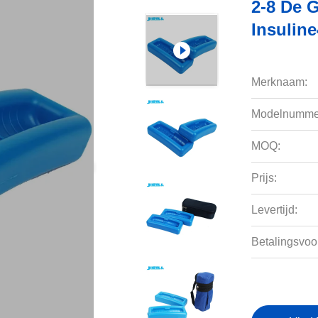
2-8 De 
Insuline
Merknaam:
Modelnumme
MOQ:
Prijs:
Levertijd:
Betalingsvoo