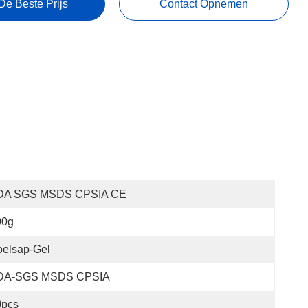
De Beste Prijs
Contact Opnemen
DA SGS MSDS CPSIA CE
00g
oelsap-Gel
DA-SGS MSDS CPSIA
0pcs