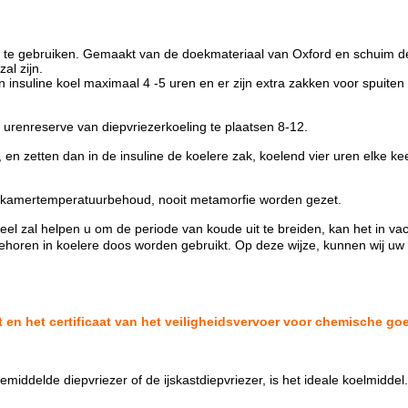
lig te gebruiken. Gemaakt van de doekmateriaal van Oxford en schuim d
al zijn.
 insuline koel maximaal 4 -5 uren en er zijn extra zakken voor spuite
de urenreserve van diepvriezerkoeling te plaatsen 8-12.
 en zetten dan in de insuline de koelere zak, koelend vier uren elke k
in kamertemperatuurbehoud, nooit metamorfie worden gezet.
neel zal helpen u om de periode van koude uit te breiden, kan het in va
ebehoren in koelere doos worden gebruikt. Op deze wijze, kunnen wij u
 en het certificaat van het veiligheidsvervoer voor chemische go
emiddelde diepvriezer of de ijskastdiepvriezer, is het ideale koelmiddel.