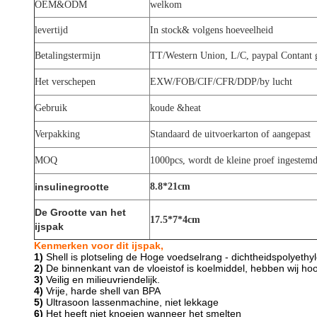
OEM&ODM
welkom
levertijd
In stock& volgens hoeveelheid
Betalingstermijn
TT/Western Union, L/C, paypal Contant 
Het verschepen
EXW/FOB/CIF/CFR/DDP/by lucht
Gebruik
koude &heat
Verpakking
Standaard de uitvoerkarton of aangepast
MOQ
1000pcs, wordt de kleine proef ingestem
insulinegrootte
8.8*21cm
De Grootte van het
17.5*7*4cm
ijspak
Kenmerken voor dit ijspak,
1)
Shell is plotseling de Hoge voedselrang - dichtheidspolyeth
2)
De binnenkant van de vloeistof is koelmiddel, hebben wij 
3)
Veilig en milieuvriendelijk.
4)
Vrije, harde shell van BPA
5)
Ultrasoon lassenmachine, niet lekkage
6)
Het heeft niet knoeien wanneer het smelten