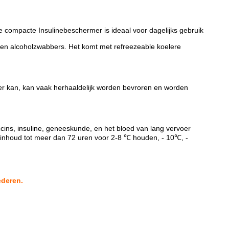
e compacte Insulinebeschermer is ideaal voor dagelijks gebruik
n en alcoholzwabbers. Het komt met refreezeable koelere
eer kan, kan vaak herhaaldelijk worden bevroren en worden
ccins, insuline, geneeskunde, en het bloed van lang vervoer
w inhoud tot meer dan 72 uren voor 2-8 ℃ houden, - 10℃, -
ederen.