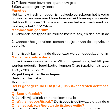
7)
Telkens weer bevroren, sparen uw geld
8)
Kan worden gerecycleerd.
Functies;
Het kan uw insuline houden is het koele verzekeren het is vei
of voor reizen waar een kleine hoeveelheid levering voldoende z
Het houdt tot twee 10ml-flessen van om het even welk merk van
pakken, is het 17.5*7*4cm.
Methode van gebruik:
1,
verwijdert het ijspak uit insuline koelere zak, en dan om in 
2,
wanneer het gebruiken, nemen het ijspak van de diepvriezer,
gebruikt.
3,
het ijspak kunnen in de diepvriezer worden opgeslagen of 
Medische koelere doos;
Onze koelere doos voering is VIP in dit geval doos, het VIP pa
worden gebruikt. Tegelijkertijd, kunnen Onze ijspakken als to
15℃, - 20℃, of -25℃.
Verpakking & het Verschepen
Bedrijfsinformatie
Certificatie
Het is goedgekeurd FDA (SGS), MSDS-het testen certificaat
FAQ
Q: Bent u fabriek?
A: Ja, zijn wij fabriek en handelcombinatie.
Q: Wat is ijsdoos/ijspak?
De ijsdoos is gelijkwaardig aan de g
Q: Is het pak van /ice van de ijsdoos veilig?