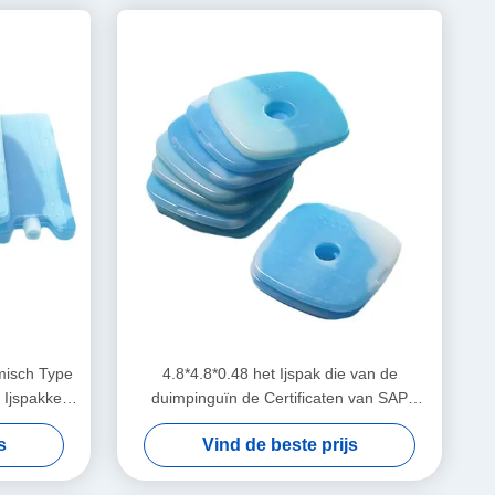
misch Type
4.8*4.8*0.48 het Ijspak die van de
 Ijspakken
duimpinguïn de Certificaten van SAP
koelen Liquild CPSIA
s
Vind de beste prijs