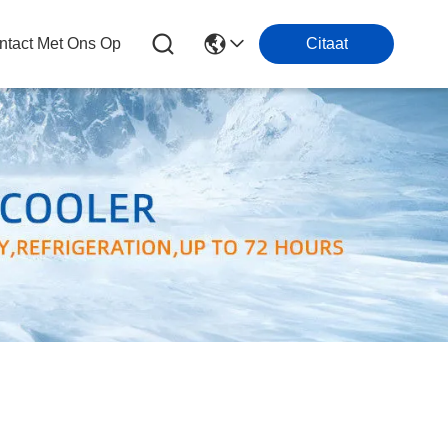
tact Met Ons Op
Citaat