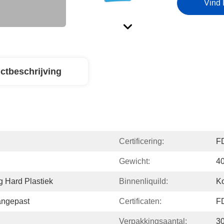
Vind 
ctbeschrijving
Certificering:
F
Gewicht:
4
 Hard Plastiek
Binnenliquild:
K
angepast
Certificaten:
F
Verpakkingsaantal:
3