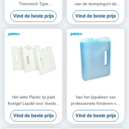
Thermisch Type
van de duimpinguïn de
16.5x9x1.8cm verschepen
Certificaten van SAP koelen
Vind de beste prijs
Vind de beste prijs
van Ijspakken Grootte
Liquild CPSIA
Het witte Plastic Ijs pakt
Van het Ijspakken van
Koelgel Liquild voor Voedsel
professionele Kinderen van
in dat in Koelere Zak wordt
het het Ijsgel de Eutectische
Vind de beste prijs
Vind de beste prijs
bevroren
Plaat voor Vermeld Koelen
CPSIA