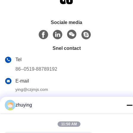
Sociale media
Snel contact
Tel
86--0519-88789192
E-mail
ying@czjmjs.com
Adres
zhuying
DE HANDELSvierkant VAN NO.10-930
JIAHONGSHENGSHI, ZHONGLOU-DE PROVINCIE VAN DE
DISTRICTSchangzhou STAD JIANGSU
11:50 AM