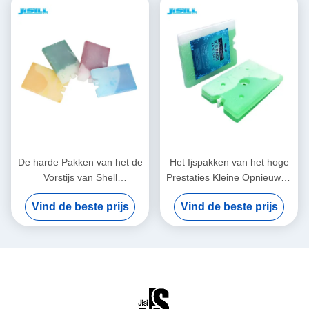
De harde Pakken van het de
Het Ijspakken van het hoge
Vorstijs van Shell
Prestaties Kleine Opnieuw te
Onmiddellijke, de Grote
gebruiken Gel,
Vind de beste prijs
Vind de beste prijs
Opnieuw te gebruiken
Diepvriezerkoude
Pakken van het Gelijs
compressen
15*10*2cm Grootte