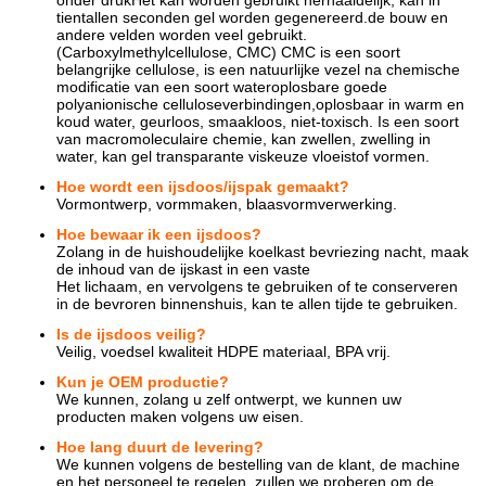
onder drukHet kan worden gebruikt herhaaldelijk, kan in
tientallen seconden gel worden gegenereerd.de bouw en
andere velden worden veel gebruikt.
(Carboxylmethylcellulose, CMC) CMC is een soort
belangrijke cellulose, is een natuurlijke vezel na chemische
modificatie van een soort wateroplosbare goede
polyanionische celluloseverbindingen,oplosbaar in warm en
koud water, geurloos, smaakloos, niet-toxisch. Is een soort
van macromoleculaire chemie, kan zwellen, zwelling in
water, kan gel transparante viskeuze vloeistof vormen.
Hoe wordt een ijsdoos/ijspak gemaakt?
Vormontwerp, vormmaken, blaasvormverwerking.
Hoe bewaar ik een ijsdoos?
Zolang in de huishoudelijke koelkast bevriezing nacht, maak
de inhoud van de ijskast in een vaste
Het lichaam, en vervolgens te gebruiken of te conserveren
in de bevroren binnenshuis, kan te allen tijde te gebruiken.
Is de ijsdoos veilig?
Veilig, voedsel kwaliteit HDPE materiaal, BPA vrij.
Kun je OEM productie?
We kunnen, zolang u zelf ontwerpt, we kunnen uw
producten maken volgens uw eisen.
Hoe lang duurt de levering?
We kunnen volgens de bestelling van de klant, de machine
en het personeel te regelen, zullen we proberen om de