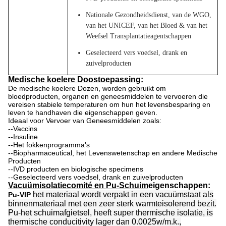
Nationale Gezondheidsdienst, van de WGO,
van het UNICEF, van het Bloed & van het
Weefsel Transplantatieagentschappen
Geselecteerd vers voedsel, drank en
zuivelproducten
Medische koelere Doostoepassing:
De medische koelere Dozen, worden gebruikt om
bloedproducten, organen en geneesmiddelen te vervoeren
die
vereisen stabiele temperaturen om hun het levensbesparing en
leven te handhaven die eigenschappen geven.
Ideaal voor Vervoer van Geneesmiddelen zoals:
--Vaccins
--Insuline
--Het fokkenprogramma's
--Biopharmaceutical, het Levenswetenschap en andere Medische
Producten
--IVD producten en biologische specimens
--Geselecteerd vers voedsel, drank en zuivelproducten
Vacuümisolatiecomité en Pu-Schuim
eigenschappen:
het materiaal wordt verpakt in een vacuümstaat als
Pu-VIP
binnenmateriaal met een zeer sterk warmteisolerend bezit.
Pu-het schuimafgietsel, heeft super thermische isolatie, is
thermische conducitivity lager dan 0.0025w/m.k.,