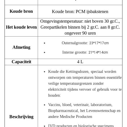
Koude bron
Koude bron: PCM ijsbakstenen
Omgevingstemperatuur: niet boven 30 gr.C.,
Het koude leven
Greepartikelen binnen bij 2 gr.C. aan 8 gr.C.
ongeveer 90 uren
Outernalgrootte:
23*17*17cm
Afmeting
Interne grootte:
21*14*14cm
Capaciteit
4 L
Koude die Kettingsdozen, speciaal worden
ontworpen om temperaturen binnen essentiële
veilige temperatuurgrenzen zonder
elektriciteit tijdens vervoer of gebruik voor te
houden:
Vaccins, bloed, veterinair, laboratorium,
Biopharmaceutical, het Levenswetenschap en
Beschrijving
andere Medische Producten
IVD producten en biologische specimens