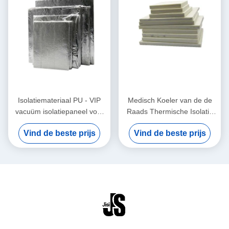
Isolatiemateriaal PU - VIP
Medisch Koeler van de de
vacuüm isolatiepaneel voor
Raads Thermische Isolatie
zelf in elkaar te zetten
van Doosspliceable VPU
Vind de beste prijs
Vind de beste prijs
koelbox
Materiaal 30x30x3cm