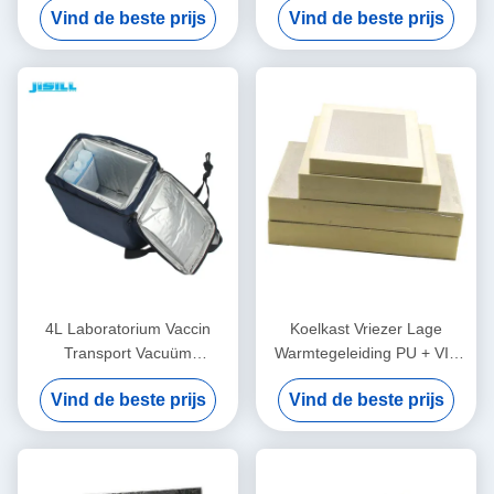
Vind de beste prijs
Vind de beste prijs
voordelen voor voedsel
Doos
bevroren
4L Laboratorium Vaccin
Koelkast Vriezer Lage
Transport Vacuüm
Warmtegeleiding PU + VIP
Geïsoleerd Paneel VPU
Vacuüm Geïsoleerd Paneel
Vind de beste prijs
Vind de beste prijs
Geïsoleerd