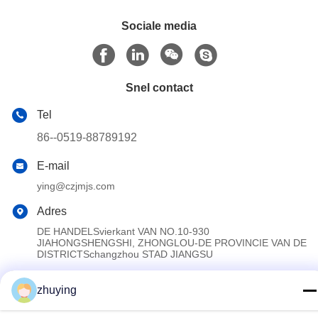
Sociale media
Snel contact
Tel
86--0519-88789192
E-mail
ying@czjmjs.com
Adres
DE HANDELSvierkant VAN NO.10-930
JIAHONGSHENGSHI, ZHONGLOU-DE PROVINCIE VAN DE
DISTRICTSchangzhou STAD JIANGSU
zhuying
Privacybeleid
|
Sitemap