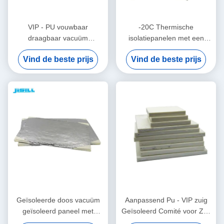
VIP - PU vouwbaar
-20C Thermische
draagbaar vacuüm
isolatiepanelen met een
geïsoleerd paneel voor
capaciteit van 42L voor
Vind de beste prijs
Vind de beste prijs
medisch bloed vaccin voor
medisch bloed, vaccin en
voedsel bevroren
voedsel voor voedsel
bevroren
Geïsoleerde doos vacuüm
Aanpassend Pu - VIP zuig
geïsoleerd paneel met
Geïsoleerd Comité voor Zelf
energie-efficiëntie en ruimte
- het Assembleren Koelere