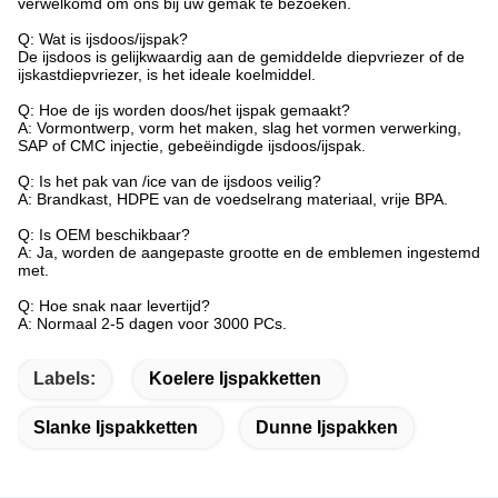
verwelkomd om ons bij uw gemak te bezoeken.
Q: Wat is ijsdoos/ijspak?
De ijsdoos is gelijkwaardig aan de gemiddelde diepvriezer of de
ijskastdiepvriezer, is het ideale koelmiddel.
Q: Hoe de ijs worden doos/het ijspak gemaakt?
A: Vormontwerp, vorm het maken, slag het vormen verwerking,
SAP of CMC injectie, gebeëindigde ijsdoos/ijspak.
Q: Is het pak van /ice van de ijsdoos veilig?
A: Brandkast, HDPE van de voedselrang materiaal, vrije BPA.
Q: Is OEM beschikbaar?
A: Ja, worden de aangepaste grootte en de emblemen ingestemd
met.
Q: Hoe snak naar levertijd?
A: Normaal 2-5 dagen voor 3000 PCs.
Labels:
Koelere Ijspakketten
Slanke Ijspakketten
Dunne Ijspakken