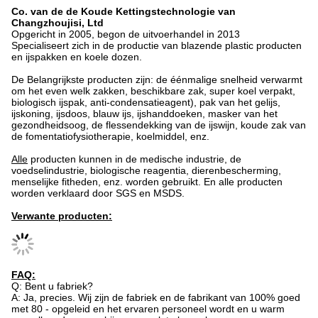
Co. van de de Koude Kettingstechnologie van
Changzhoujisi, Ltd
Opgericht in 2005, begon de uitvoerhandel in 2013
Specialiseert zich in de productie van blazende plastic producten
en ijspakken en koele dozen.
De Belangrijkste producten zijn: de éénmalige snelheid verwarmt
om het even welk zakken, beschikbare zak, super koel verpakt,
biologisch ijspak, anti-condensatieagent), pak van het gelijs,
ijskoning, ijsdoos, blauw ijs, ijshanddoeken, masker van het
gezondheidsoog, de flessendekking van de ijswijn, koude zak van
de fomentatiofysiotherapie, koelmiddel, enz.
Alle
producten kunnen in de medische industrie, de
voedselindustrie, biologische reagentia, dierenbescherming,
menselijke fitheden, enz. worden gebruikt. En alle producten
worden verklaard door SGS en MSDS.
Verwante producten:
FAQ:
Q: Bent u fabriek?
A: Ja, precies. Wij zijn de fabriek en de fabrikant van 100% goed
met 80 - opgeleid en het ervaren personeel wordt en u warm