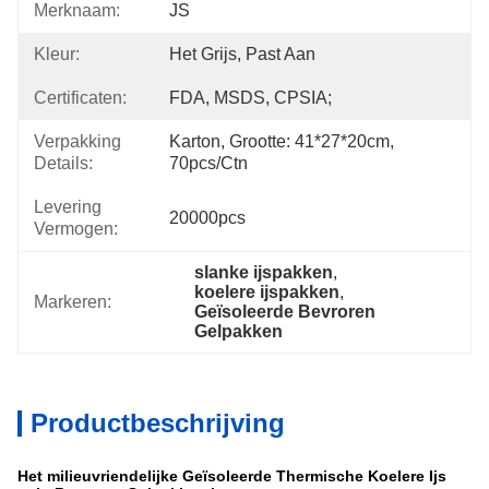
Merknaam:
JS
Kleur:
Het Grijs, Past Aan
Certificaten:
FDA, MSDS, CPSIA;
Verpakking
Karton, Grootte: 41*27*20cm, 
Details:
70pcs/ctn
Levering
20000pcs
Vermogen:
slanke ijspakken
, 
koelere ijspakken
, 
Markeren:
Geïsoleerde Bevroren 
Gelpakken
Productbeschrijving
Het milieuvriendelijke Geïsoleerde Thermische Koelere Ijs