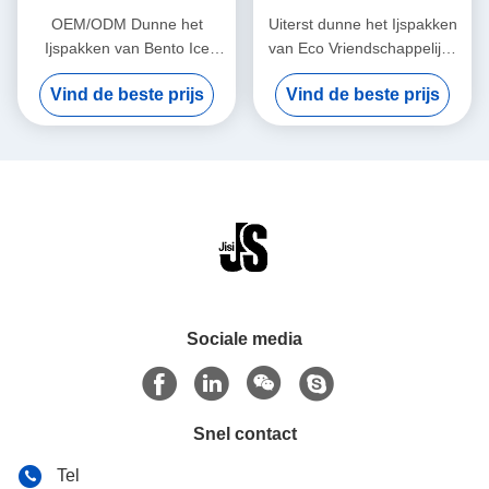
OEM/ODM Dunne het
Uiterst dunne het Ijspakken
Ijspakken van Bento Ice
van Eco Vriendschappelijke
Lunch Chillers Ultra van de
Koele Koelers voor
Vind de beste prijs
Vind de beste prijs
Voedselrang voor Jonge
Voedsel/Bier 15cm X 10cm X
geitjes
1cm
Sociale media
Snel contact
Tel