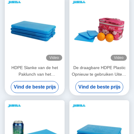
Video
Video
HDPE Slanke van de het
De draagbare HDPE Plastic
Paklunch van het
Opnieuw te gebruiken Uiterst
Voedselnorm Vlakke Uiterst
dunne Koelere Koude
Vind de beste prijs
Vind de beste prijs
dunne Ijs de Dooskoude
compressen van het Ijspak
compressen 180ml
voor Koelere Zakken