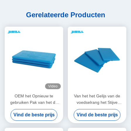
Gerelateerde Producten
Video
OEM het Opnieuw te
Van het het Gelijs van de
gebruiken Pak van het de
voedselrang het Stijve
Baksteen Uiterst dunne Ijs
Plastic Opnieuw te gebruiken
Vind de beste prijs
Vind de beste prijs
van het Lunch Koelere Ijs
Uiterst dunne van de de
met het Koelen van Gel
Pakkenlunch Pak van de de
Doosdiepvriezer