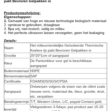
pakt Bevroren Gelpakken in
Productomschrijving:
Eigenschappen:
1.
Gemaakt van hoge en nieuwe technologie biologisch materiaal
2. opnieuw te gebruiken, draagbaar
3. Bpa vrij, niet-toxisch, veilig en milieu
4. Het perfecte ultrasoon lassen verzegelen, geen het leakaging
Details:
Het milieuvriendelijke Geïsoleerde Thermische
Naam
Koelere Ijs pakt Bevroren Gelpakken in
Grootte
25*20*1cm of aangepast
De Pantonkleur voor gel is beschikbaar,
Kleur
aangepast
Buitenmateriaal
HDPE
Binnenmateriaal
SAP
Certificatie
FDA/MSDS/SGS/CPSIA
Ontwerpen volgens de eisen van de cliënt zoals
Aangepast
nieuwe vorm, materiaal die, kleur, grootte, druk,
etc. verpakken
Betalingstermijn
T/T, Western Union, L/C, paypal Contant geld,
Vlekgoederen 3-5days; pas product aan 15-20
levertijd