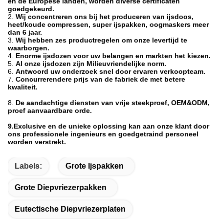
en de Europese landen, worden diverse certificaten
goedgekeurd.
2.
Wij concentreren ons bij het produceren van ijsdoos,
heet/koude compressen, super ijspakken, oogmaskers meer
dan 6 jaar.
3.
Wij hebben zes productregelen om onze levertijd te
waarborgen.
4.
Enorme ijsdozen voor uw belangen en markten het kiezen.
5.
Al onze ijsdozen zijn Milieuvriendelijke norm.
6.
Antwoord uw onderzoek snel door ervaren verkoopteam.
7.
Concurrerendere prijs van de fabriek de met betere
kwaliteit.
8.
De aandachtige diensten van vrije steekproef, OEM&ODM,
proef aanvaardbare orde.
9.Exclusive en de unieke oplossing kan aan onze klant door
ons professionele ingenieurs en goedgetraind personeel
worden verstrekt.
Labels:
Grote Ijspakken
Grote Diepvriezerpakken
Eutectische Diepvriezerplaten