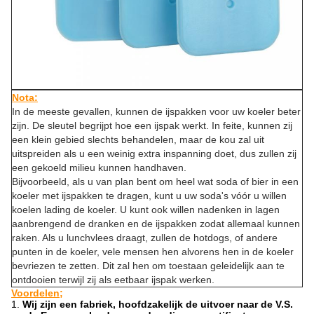
Nota:
In de meeste gevallen, kunnen de ijspakken voor uw koeler beter
zijn. De sleutel begrijpt hoe een ijspak werkt. In feite, kunnen zij
een klein gebied slechts behandelen, maar de kou zal uit
uitspreiden als u een weinig extra inspanning doet, dus zullen zij
een gekoeld milieu kunnen handhaven.
Bijvoorbeeld, als u van plan bent om heel wat soda of bier in een
koeler met ijspakken te dragen, kunt u uw soda's vóór u willen
koelen lading de koeler. U kunt ook willen nadenken in lagen
aanbrengend de dranken en de ijspakken zodat allemaal kunnen
raken. Als u lunchvlees draagt, zullen de hotdogs, of andere
punten in de koeler, vele mensen hen alvorens hen in de koeler
bevriezen te zetten. Dit zal hen om toestaan geleidelijk aan te
ontdooien terwijl zij als eetbaar ijspak werken.
Voordelen;
1.
Wij zijn een fabriek, hoofdzakelijk de uitvoer naar de V.S.