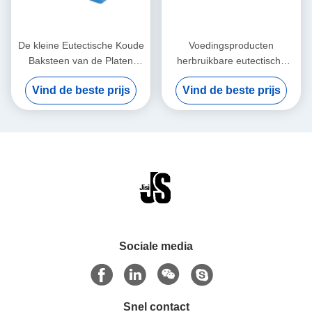
De kleine Eutectische Koude
Voedingsproducten
Baksteen van de Platen
herbruikbare eutectische
Opnieuw te gebruiken
koelplaten Meerdoelige
Vind de beste prijs
Vind de beste prijs
Isolatie voor Bevroren
isolatiebakstenen Voor
Voedsel
lunchzakken Voor voedsel
bevroren
Sociale media
Snel contact