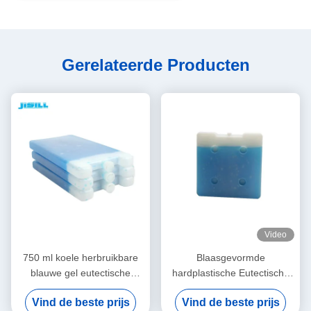
Gerelateerde Producten
Video
750 ml koele herbruikbare
Blaasgevormde
blauwe gel eutectische
hardplastische Eutectische
vriezerplaten voor versheid
koude platen, Eutectische
Vind de beste prijs
Vind de beste prijs
en conservering van voedsel
vriesplaten