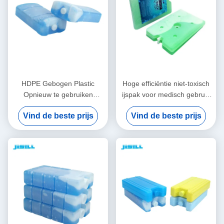
HDPE Gebogen Plastic
Hoge efficiëntie niet-toxisch
Opnieuw te gebruiken
ijspak voor medisch gebruik
Diepvriezerpakken voor
1000 ml voor koelbox voor
Vind de beste prijs
Vind de beste prijs
Koelers 14.3*7.7*3.8cm
voedsel bevroren
Grootte