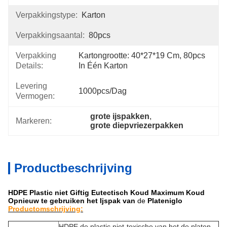
Verpakkingstype:
Karton
Verpakkingsaantal:
80pcs
Verpakking
Kartongrootte: 40*27*19 Cm, 80pcs 
Details:
In Één Karton
Levering
1000pcs/dag
Vermogen:
grote ijspakken
, 
Markeren:
grote diepvriezerpakken
Productbeschrijving
HDPE Plastic niet Giftig Eutectisch Koud Maximum Koud
Opnieuw te gebruiken het Ijspak van
de
Plateniglo
Productomschrijving:
HDPE de plastic niet-toxische van het de platen