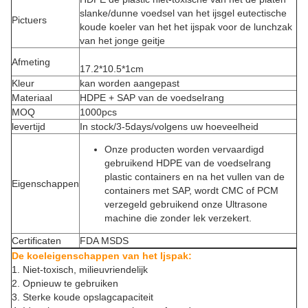
slanke/dunne voedsel van het ijsgel eutectische
Pictuers
koude koeler van het het ijspak voor de lunchzak
van het jonge geitje
Afmeting
17.2*10.5*1cm
Kleur
kan worden aangepast
Materiaal
HDPE + SAP van de voedselrang
MOQ
1000pcs
levertijd
In stock/3-5days/volgens uw hoeveelheid
Onze producten worden vervaardigd
gebruikend HDPE van de voedselrang
plastic containers en na het vullen van de
Eigenschappen
containers met SAP, wordt CMC of PCM
verzegeld gebruikend onze Ultrasone
machine die zonder lek verzekert.
Certificaten
FDA MSDS
De koeleigenschappen van het Ijspak:
1.
Niet-toxisch, milieuvriendelijk
2.
Opnieuw te gebruiken
3.
Sterke koude opslagcapaciteit