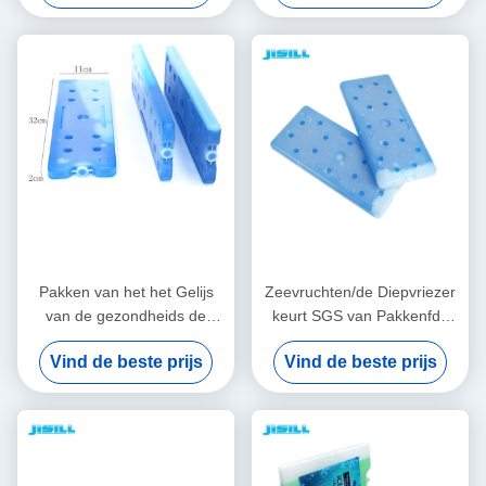
met SAP
Pakken van het het Gelijs
Zeevruchten/de Diepvriezer
van de gezondheids de
keurt SGS van Pakkenfda
Grote Dunne Opnieuw te
van Chocolade Eutectische
Vind de beste prijs
Vind de beste prijs
gebruiken Diepvriezer voor
Koude Platen Grote goed
Koelerszeevruchten
Transportion