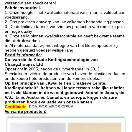
verzendwijzen specificeren!
Fabrieksvoordeel:
1.
Onze hoogte - het kwaliteitsmateriaal van Tritan is voldoet aan
voedselrang.
2.
Ons praktisch ontwerp kan uw volkomen behandeling passen.
3.
De definitieve fabriek voorziet uw producten van redelijke prijs
en hoge qualiy
4.
Onze strikt binnen kwaliteitscontrole en heeft bekwame teams
die bij druk werken.
5.
Al materiaal dat wij met inbegrip van het kleurenpoeder zijn
hebben gebruikt voedsel veilige rang.
Bedrijfsinformatie:
Co. van de de Koude Kettingstechnologie van
Changzhoujisi, Ltd
Opgericht in 2005, begon de uitvoerhandel in 2013
Specialiseert zich in de productie van blazende plastic producten
en de koude hete producten van de kompresreeks.
Op het principe van „Kwaliteit en Creatieve Eerste,
Kredietprioriteit“, hebben wij lange termen zakelijke relaties
met vele klanten in de wereld gebouwd. Vooral in Japan, de
V.S., Italië, Australië, Canada, en Europa, krijgen de zure
producten hoge evaluatie van onze klanten.
Certificatie
: FDA-SGS MSDS CPSIA
Verwante producten: