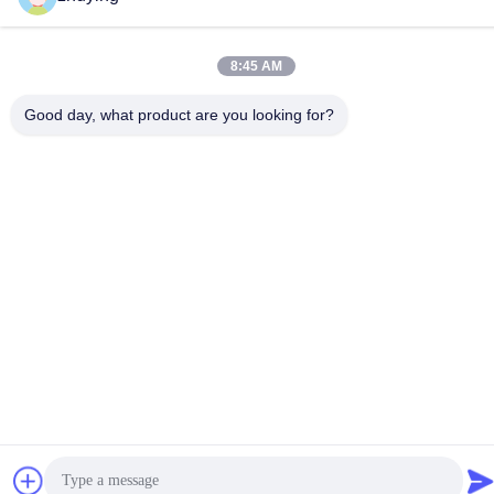
DISTRICTSchangzhou STAD JIANGSU
8:45 AM
Privacybeleid
|
Sitemap
China Goed Kwaliteit Grote Koelere Ijspakken Leverancier.
Good day, what product are you looking for?
Copyright © 2017-2026 Changzhou jisi cold chain technology
Co.,ltd Allemaal. Alle rechten voorbehouden.