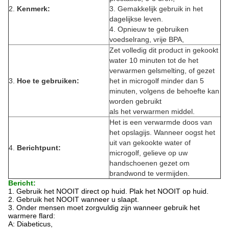
2.
Kenmerk:
3.
Gemakkelijk gebruik in het
dagelijkse leven.
4.
Opnieuw te gebruiken
voedselrang, vrije BPA,
Zet volledig dit product in gekookt
water 10 minuten tot de het
verwarmen gelsmelting, of gezet
3.
Hoe te gebruiken:
het in microgolf minder dan 5
minuten, volgens de behoefte kan
worden gebruikt
als het verwarmen middel.
Het is een verwarmde doos van
het opslagijs. Wanneer oogst het
uit van gekookte water of
4.
Berichtpunt:
microgolf, gelieve op uw
handschoenen gezet om
brandwond te vermijden.
Bericht:
1.
Gebruik het NOOIT direct op huid. Plak het NOOIT op huid.
2.
Gebruik het NOOIT wanneer u slaapt.
3.
Onder mensen moet zorgvuldig zijn wanneer gebruik het
warmere flard:
A: Diabeticus,