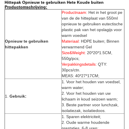
Hittepak Opnieuw te gebruiken Hete Koude buiten
Productomschrijving:
Productnaam:
Het in het groot pe
van de de hitteplaat van 550ml
opnieuw te gebruiken eutectische
plastic pak van het opslagijs voor
warm voedsel
Opnieuw te gebruiken
Materiaal:
HDPE buiten; Binnen
hittepakken
verwarmend Gel
Size&Weight:
20*20*1.5CM,
550g/pcs;
Verpakkingsdetails:
QTY:
30pcs/ctn.
MEAS: 40*27*17CM;
1.
Voor het houden van voedsel,
warm water;
2.
Voor het houden van uw
1.
Gebruik:
lichaam in koud seizoen warm;
3.
Beste partner voor lunchzak,
isolatiezak, isolatiedoos.
1.
Sparen elektriciteit;
2.
Oude warme houdende
prestaties, 6-8 uren;