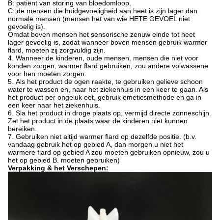
B: patiënt van storing van bloedomloop,
C: de mensen die huidgevoeligheid aan heet is zijn lager dan
normale mensen (mensen het van wie HETE GEVOEL niet
gevoelig is).
Omdat boven mensen het sensorische zenuw einde tot heet
lager gevoelig is, zodat wanneer boven mensen gebruik warmer
flard, moeten zij zorgvuldig zijn.
4.
Wanneer de kinderen, oude mensen, mensen die niet voor
konden zorgen, warmer flard gebruiken, zou andere volwassene
voor hen moeten zorgen.
5.
Als het product de ogen raakte, te gebruiken gelieve schoon
water te wassen en, naar het ziekenhuis in een keer te gaan. Als
het product per ongeluk eet, gebruik emeticsmethode en ga in
een keer naar het ziekenhuis.
6.
Sla het product in droge plaats op, vermijd directe zonneschijn.
Zet het product in de plaats waar de kinderen niet kunnen
bereiken.
7.
Gebruiken niet altijd warmer flard op dezelfde positie. (b.v.
vandaag gebruik het op gebied A, dan morgen u niet het
warmere flard op gebied A zou moeten gebruiken opnieuw, zou u
het op gebied B. moeten gebruiken)
Verpakking & het Verschepen: