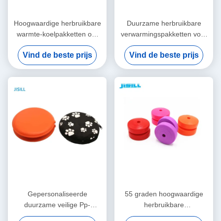
Hoogwaardige herbruikbare
Duurzame herbruikbare
warmte-koelpakketten om
verwarmingspakketten voor
voedsel warm te houden
geïsoleerde lunchzakken
Vind de beste prijs
Vind de beste prijs
verwarmt tot 55 graden
Gepersonaliseerde
55 graden hoogwaardige
duurzame veilige Pp-
herbruikbare
materiaal herbruikbare
warmtepakketverwarmer