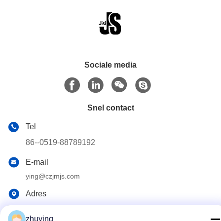
Sociale media
Snel contact
Tel
86--0519-88789192
E-mail
ying@czjmjs.com
Adres
DE HANDELSvierkant VAN NO.10-930
JIAHONGSHENGSHI, ZHONGLOU-DE PROVINCIE VAN DE
zhuying