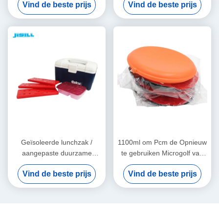
Vind de beste prijs
Vind de beste prijs
warmtepakketten
voor schoolwerk
Handwarmers
Geïsoleerde lunchzak /
1100ml om Pcm de Opnieuw
aangepaste duurzame
te gebruiken Microgolf van
herbruikbare
Hittepakken voor Huisdieren
Vind de beste prijs
Vind de beste prijs
warmtepakketten voor
buitenactiviteiten