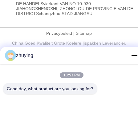
DE HANDELSvierkant VAN NO.10-930
JIAHONGSHENGSHI, ZHONGLOU-DE PROVINCIE VAN DE
DISTRICTSchangzhou STAD JIANGSU
Privacybeleid
|
Sitemap
China Goed Kwaliteit Grote Koelere Ijspakken Leverancier.
Copyright © 2017-2026 Changzhou jisi cold chain technology
zhuying
Co.,ltd Allemaal. Alle rechten voorbehouden.
10:53 PM
Good day, what product are you looking for?