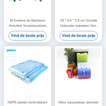
W Koelere de Baksteen
18 * 9,5 * 2,8 cm Grootte
Avirulent Smakeloosheid
IJskouder baksteen Voor
PCM van het Raadselijs
isolatie Koeler dozen met
Vind de beste prijs
Vind de beste prijs
binnen Materiaal voor
verschillende kleuren Voor
Bevroren Voedseldranken
voedsel bevroren
HDPE-plastic herbruikbare
Kleur aanpasbaar ijskoeler