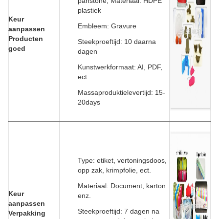
panstone; Materiaal: HDPE
plastiek
Keur
Embleem: Gravure
aanpassen
Producten
Steekproeftijd: 10 daarna
goed
dagen
Kunstwerkformaat: AI, PDF,
ect
Massaproduktielevertijd: 15-
20days
Type: etiket, vertoningsdoos,
opp zak, krimpfolie, ect.
Materiaal: Document, karton
Keur
enz.
aanpassen
Steekproeftijd: 7 dagen na
Verpakking