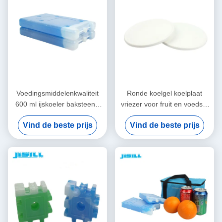
Voedingsmiddelenkwaliteit
Ronde koelgel koelplaat
600 ml ijskoeler baksteen -
vriezer voor fruit en voedsel
niet-kaustisch Voor transport
vers, 860 ml inhoud voor
Vind de beste prijs
Vind de beste prijs
in koude keten Voor voedsel
voedsel bevroren
bevroren