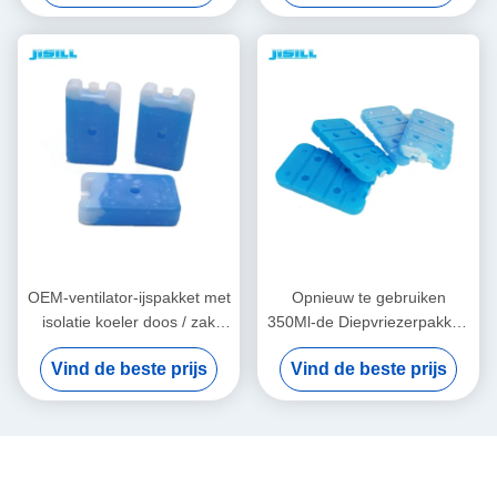
OEM-ventilator-ijspakket met
Opnieuw te gebruiken
isolatie koeler doos / zak
350Ml-de Diepvriezerpakken
voor langeafstandsvervoer
van het Polyethyleenijs met
Vind de beste prijs
Vind de beste prijs
het Koelen van Gel 20 X12 x
2cm