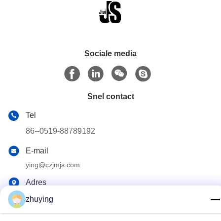
Sociale media
Snel contact
Tel
86--0519-88789192
E-mail
ying@czjmjs.com
Adres
DE HANDELSvierkant VAN NO.10-930
zhuying
JIAHONGSHENGSHI, ZHONGLOU-DE PROVINCIE VAN DE
DISTRICTSchangzhou STAD JIANGSU