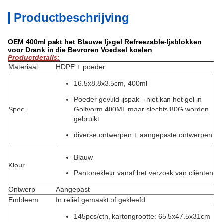
Productbeschrijving
OEM 400ml pakt het Blauwe Ijsgel Refreezable-Ijsblokken
voor Drank in die Bevroren Voedsel koelen
Productdetails:
Materiaal
HDPE + poeder
16.5x8.8x3.5cm, 400ml
Poeder gevuld ijspak --niet kan het gel in
Spec.
Golfvorm 400ML maar slechts 80G worden
gebruikt
diverse ontwerpen + aangepaste ontwerpen
Blauw
Kleur
Pantonekleur vanaf het verzoek van cliënten
Ontwerp
Aangepast
Embleem
In reliëf gemaakt of gekleefd
145pcs/ctn, kartongrootte: 65.5x47.5x31cm