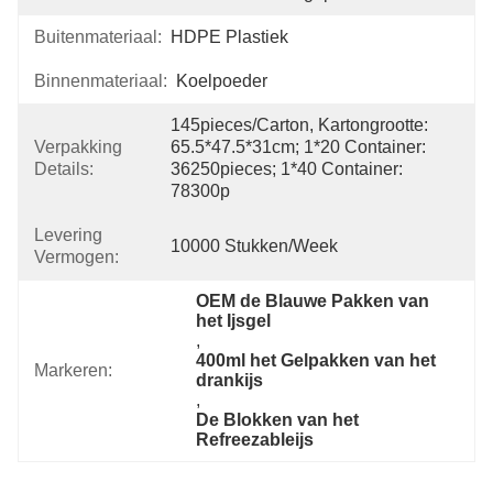
Buitenmateriaal:
HDPE Plastiek
Binnenmateriaal:
Koelpoeder
145pieces/carton, Kartongrootte: 
Verpakking
65.5*47.5*31cm; 1*20 Container: 
Details:
36250pieces; 1*40 Container: 
78300p
Levering
10000 Stukken/week
Vermogen:
OEM de Blauwe Pakken van 
het Ijsgel
, 
400ml het Gelpakken van het 
Markeren:
drankijs
, 
De Blokken van het 
Refreezableijs