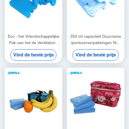
Eco - het Vriendschappelijke
350 ml capaciteit Duurzame
Pak van het de Ventilatorijs
ijsvriezerverpakkingen Niet
van de Voedselrang
giftig voor ijsmandje Voor
Vind de beste prijs
Vind de beste prijs
Opnieuw te gebruiken met
voedsel bevroren
Harde Shell-Kunststoffen