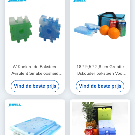
W Koelere de Baksteen
18 * 9,5 * 2,8 cm Grootte
Avirulent Smakeloosheid
IJskouder baksteen Voor
PCM van het Raadselijs
isolatie Koeler dozen met
Vind de beste prijs
Vind de beste prijs
binnen Materiaal voor
verschillende kleuren Voor
Bevroren Voedseldranken
voedsel bevroren