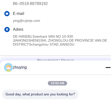
86--0519-88789192
E-mail
ying@czjmjs.com
Adres
DE HANDELSvierkant VAN NO.10-930
JIAHONGSHENGSHI, ZHONGLOU-DE PROVINCIE VAN DE
DISTRICTSchangzhou STAD JIANGSU
Privacybeleid
|
Sitemap
zhuying
China Goed Kwaliteit Grote Koelere Ijspakken Leverancier.
Copyright © 2017-2026 Changzhou jisi cold chain technology
Co.,ltd Allemaal. Alle rechten voorbehouden.
10:50 AM
Good day, what product are you looking for?