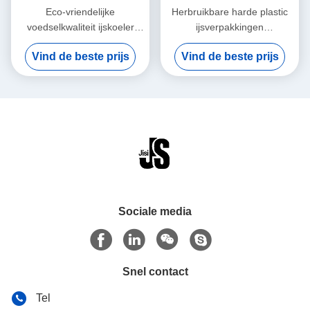
Eco-vriendelijke
Herbruikbare harde plastic
voedselkwaliteit ijskoeler
ijsverpakkingen
baksteen voor voedsel
voedselkwaliteit met
Vind de beste prijs
Vind de beste prijs
langdurig vervoer voor
golvende vorm voor bier
voedsel bevroren
blikjes voor voedsel
bevroren
Sociale media
Snel contact
Tel