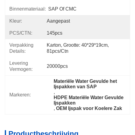
Binnenmateriaal:
SAP Of CMC
Kleur:
Aangepast
PCS/CTN:
145pcs
Verpakking
Karton, Grootte: 40*29*19cm, 
Details:
81pcs/ctn
Levering
20000pcs
Vermogen:
Materiële Water Gevulde het 
Ijspakken van SAP
, 
Markeren:
HDPE Materiële Water Gevulde 
Ijspakken
, 
OEM Ijspak voor Koelere Zak
Productbeschrijving