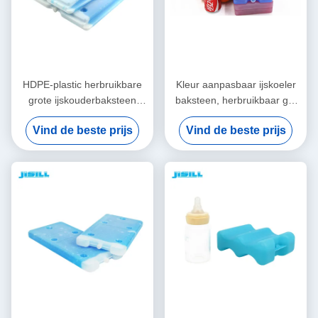
HDPE-plastic herbruikbare
Kleur aanpasbaar ijskoeler
grote ijskouderbaksteen
baksteen, herbruikbaar gel
Voor transport in koude
koelplaat voor ijs voor
Vind de beste prijs
Vind de beste prijs
keten Voor voedsel bevroren
voedsel bevroren