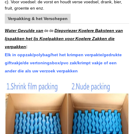
c). Voor voedsel: de vorst en houdt verse voedsel, drank, bier,
fruit, groente en enz.
Verpakking & het Verschepen
Water Gevulde van
Diepvriezer Koelere Baksteen van
de de
Ijspakken het Ijs Koelpakken voor Koelere Zakken die
verpakken
:
Elk in oppzak/polybag/het het krimpen verpakte/gedrukte
giftvakje/de vertoningsbox/pvc zak/krimpt vakje of een
ander die als uw verzoek verpakken