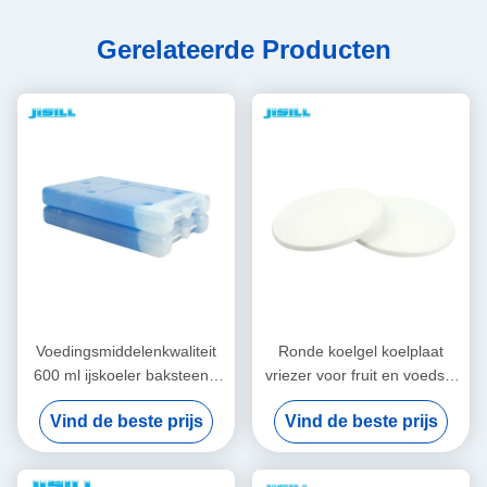
Gerelateerde Producten
Voedingsmiddelenkwaliteit
Ronde koelgel koelplaat
600 ml ijskoeler baksteen -
vriezer voor fruit en voedsel
niet-kaustisch Voor transport
vers, 860 ml inhoud voor
Vind de beste prijs
Vind de beste prijs
in koude keten Voor voedsel
voedsel bevroren
bevroren