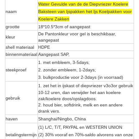
Water Gevulde van de de Diepvriezer Koelere
naam
Baksteen van Ijspakken het Ijs Koelpakken voor
Koelere Zakken
grootte
18*10.5*3cm of aangepast
De Pantonkleur voor gel is beschikbaar,
kleur
aangepast
shell materiaal
HDPE
binnenmateriaal
Aangepast
SAP,
1. met embleem, 3-5days;
steekproef
2. zonder embleem, 1-2days;
3.
bulkproductie voor 2-3days (in voorraad)
1.
zet het in ijskast of diepvriezer v3o3or gebruik
10-12 uren, dan verwijder het aan koelere
gebruik
zak/koelere doos/opslagdoos.
2.
houd bier, softdrink, melk en een andere
drank vers.
haven
Shanghai/Ningbo, China
(1) L/C, T/T, PAYPAL en WESTERN UNION
betalingstermijn
(2) 30% vooraf en 70%-saldo alvorens van onze