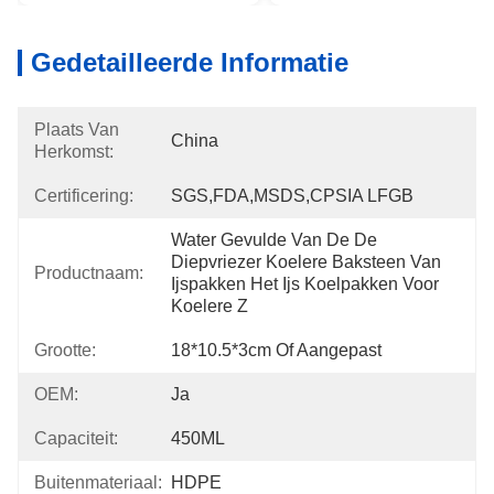
Gedetailleerde Informatie
Plaats Van
China
Herkomst:
Certificering:
SGS,FDA,MSDS,CPSIA LFGB
Water Gevulde Van De De 
Diepvriezer Koelere Baksteen Van 
Productnaam:
Ijspakken Het Ijs Koelpakken Voor 
Koelere Z
Grootte:
18*10.5*3cm Of Aangepast
OEM:
Ja
Capaciteit:
450ML
Buitenmateriaal:
HDPE