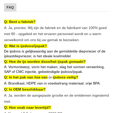
FAQ
Q: Bent u fabriek?
A: Ja, precies. Wij zijn de fabriek en de fabrikant van 100% goed
met 80 - opgeleid en het ervaren personeel wordt en u warm
verwelkomd om ons bij uw gemak te bezoeken.
Q: Wat is ijsdoos/ijspak?
De ijsdoos is gelijkwaardig aan de gemiddelde diepvriezer of de
ijskastdiepvriezer, is het ideale koelmiddel.
Q: Hoe de ijs worden doos/het ijspak gemaakt?
A: Vormontwerp, vorm het maken, slag het vormen verwerking,
SAP of CMC injectie, gebeëindigde ijsdoos/ijspak.
Q: Is het pak van /ice van
ijsdoos veilig?
de
A: Brandkast, HDPE van
voedselrang materiaal, vrije BPA.
de
Q: Is OEM beschikbaar?
A: Ja, worden de aangepaste grootte en de emblemen ingestemd
met.
Q: Hoe snak naar levertijd?