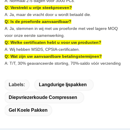
A: Normaal 2-5 dagen voor 3000 PCs.
Q: Verstrekt u vrije steekproeven?
A: Ja, maar de vracht door u wordt betaald die.
Q: Is de proeforde aanvaardbaar?
A: Ja,
stemmen in wij met uw proeforde met veel lagere MOQ
voor onze eerste samenwerking.
Q: Welke certificaten hebt u voor uw producten?
A: Wij hebben MSDS, CPSIA-certificaten.
Q: Wat zijn uw aanvaardbare betalingstermijnen?
A: T/T, 30% geavanceerde storting, 70%-saldo vóór verzending
Labels:
Langdurige Ijspakken
Diepvriezerkoude Compressen
Gel Koele Pakken