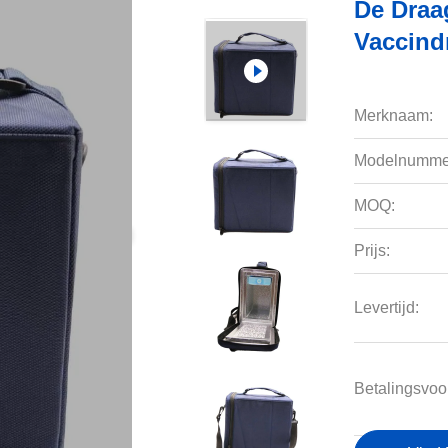
De Draa
Vaccind
Merknaam:
Modelnumme
MOQ:
Prijs:
Levertijd:
Betalingsvoo