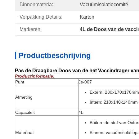
Binnenmateria:
Vacuümisolatiecomité
Verpakking Details:
Karton
Markeren:
4L de Doos van de vacci
Productbeschrijving
Pas de Draagbare Doos van de het Vaccindrager van 
Productinformatie:
Punt
Js-007
Extern: 230x170x170mm
Afmeting
Intern: 210x140x140mm
Capaciteit
4L
Buiten: de stof van Oxfor
Materiaal
Binnen: vacuümisolatiepa