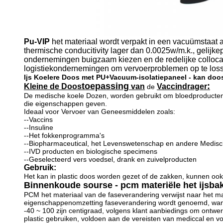
Pu-VIP
het materiaal wordt verpakt in een vacuümstaat al
thermische conducitivity lager dan 0.0025w/m.k., gelij
ondernemingen buigzaam kiezen en de redelijke collocat
logistiekondernemingen om vervoerproblemen op te los
Ijs Koelere Doos met PU+Vacuum-isolatiepaneel - kan doos
toepassing
:
Kleine de Doos
van
Vaccindrager
de
De medische koele Dozen, worden gebruikt om bloedproducten
die eigenschappen geven.
Ideaal voor Vervoer van Geneesmiddelen zoals:
--Vaccins
--Insuline
--Het fokkenprogramma's
--Biopharmaceutical, het Levenswetenschap en andere Medis
--IVD producten en biologische specimens
--Geselecteerd vers voedsel, drank en zuivelproducten
Gebruik:
Het kan in plastic doos worden gezet of de zakken, kunnen ook 
Binnenkoude sourse - pcm materiële het ijsba
PCM het materiaal van de faseverandering verwijst naar het mat
eigenschappenomzetting faseverandering wordt genoemd, wanne
-40 ~ 100 zijn centigraad, volgens klant aanbiedings om ontwer
plastic gebruiken, voldoen aan de vereisten van mediccal en vo