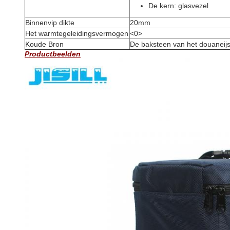
De kern: glasvezel
Binnenvip dikte
20mm
Het warmtegeleidingsvermogen
<0>
Koude Bron
De baksteen van
het
douane
ij
Productbeelden