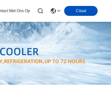
tact Met Ons Op
Citaat