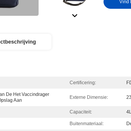
Vind 
ctbeschrijving
Certificering:
F
n De Het Vaccindrager 
Externe Dimensie:
2
Opslag Aan
Capaciteit:
4
Buitenmateriaal:
De