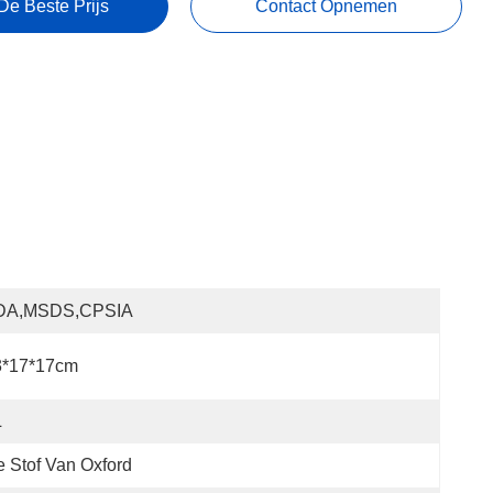
De Beste Prijs
Contact Opnemen
DA,MSDS,CPSIA
3*17*17cm
L
 Stof Van Oxford