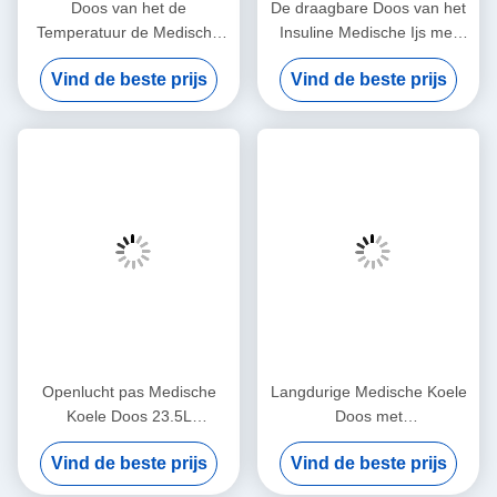
Doos van het de
De draagbare Doos van het
Temperatuur de Medische
Insuline Medische Ijs met
die Ijs van de 48
Klantgerichte Temperaturen
Vind de beste prijs
Vind de beste prijs
Urencontrole met de
Gemakkelijk schoon te
Stoffenzak van Oxford wordt
maken
geïsoleerd
Openlucht pas Medische
Langdurige Medische Koele
Koele Doos 23.5L
Doos met
Draagbaar voor
Vacuümisolatiemateriaal
Vind de beste prijs
Vind de beste prijs
Rotomolded-Ijsdoos aan
voor Medische
Vaccinvervoer