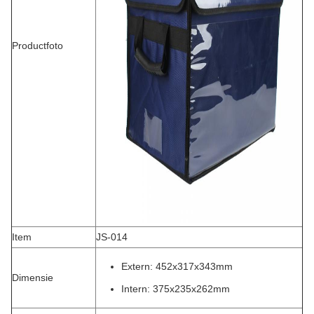
Productfoto
Item
JS-014
Extern: 452x317x343mm
Dimensie
Intern: 375x235x262mm