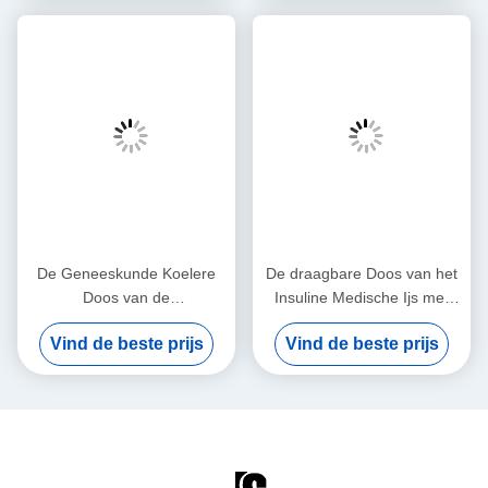
De Geneeskunde Koelere
De draagbare Doos van het
Doos van de
Insuline Medische Ijs met
temperatuurcontrole voor
Klantgerichte Temperaturen
Vind de beste prijs
Vind de beste prijs
Medische Vervoer van het
Gemakkelijk schoon te
Vaccinsbloed
maken