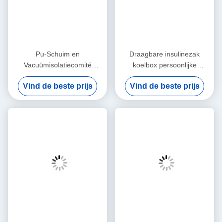
Pu-Schuim en
Draagbare insulinezak
Vacuümisolatiecomité
koelbox persoonlijke
Medische Koele Doos voor
verzorging met logo -
Vind de beste prijs
Vind de beste prijs
Koude Kettingsvervoer
afgedrukt voor voedsel
bevroren