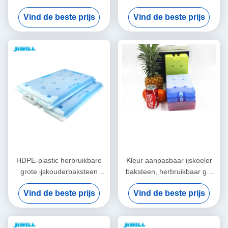
PCM van het Raadselijs
isolatie Koeler dozen met
Vind de beste prijs
Vind de beste prijs
binnen Materiaal voor
verschillende kleuren Voor
Bevroren Voedseldranken
voedsel bevroren
HDPE-plastic herbruikbare
Kleur aanpasbaar ijskoeler
grote ijskouderbaksteen
baksteen, herbruikbaar gel
Voor transport in koude
koelplaat voor ijs voor
Vind de beste prijs
Vind de beste prijs
keten Voor voedsel bevroren
voedsel bevroren