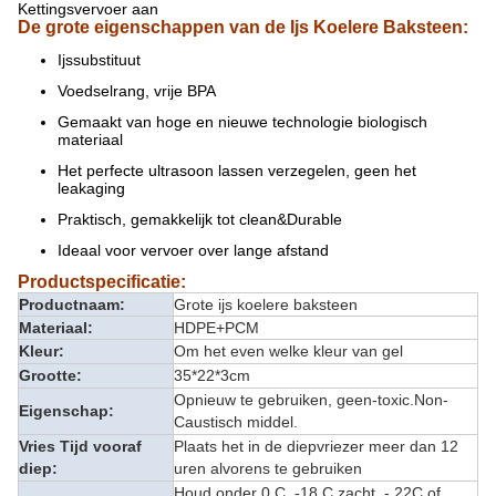
Kettingsvervoer aan
De grote eigenschappen van de Ijs Koelere Baksteen:
Ijssubstituut
Voedselrang, vrije BPA
Gemaakt van hoge en nieuwe technologie biologisch
materiaal
Het perfecte ultrasoon lassen verzegelen, geen het
leakaging
Praktisch, gemakkelijk tot clean&Durable
Ideaal voor vervoer over lange afstand
Productspecificatie:
Productnaam:
Grote ijs koelere baksteen
Materiaal:
HDPE+PCM
Kleur:
Om het even welke kleur van gel
Grootte:
35*22*3cm
Opnieuw te gebruiken, geen-toxic.Non-
Eigenschap:
Caustisch middel.
Vries Tijd vooraf
Plaats het in de diepvriezer meer dan 12
diep:
uren alvorens te gebruiken
Houd onder 0 C, -18 C zacht, - 22C of