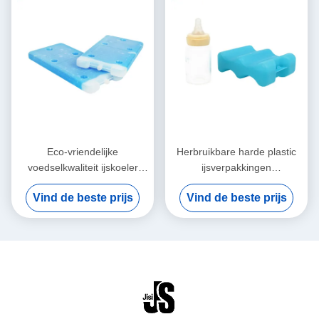
Eco-vriendelijke
Herbruikbare harde plastic
voedselkwaliteit ijskoeler
ijsverpakkingen
baksteen voor voedsel
voedselkwaliteit met
Vind de beste prijs
Vind de beste prijs
langdurig vervoer voor
golvende vorm voor bier
voedsel bevroren
blikjes voor voedsel
bevroren