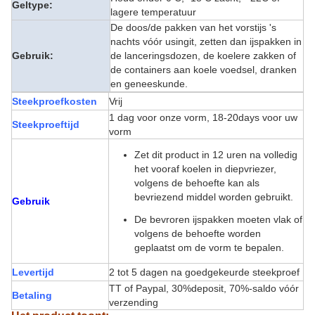
Geltype:
lagere temperatuur
De doos/de pakken van het vorstijs 's
nachts vóór usingit, zetten dan ijspakken in
Gebruik:
de lanceringsdozen, de koelere zakken of
de containers aan koele voedsel, dranken
en geneeskunde.
Steekproefkosten
Vrij
1 dag voor onze vorm, 18-20days voor uw
Steekproeftijd
vorm
Zet dit product in 12 uren na volledig
het vooraf koelen in diepvriezer,
volgens de behoefte kan als
bevriezend middel worden gebruikt.
Gebruik
De bevroren ijspakken moeten vlak of
volgens de behoefte worden
geplaatst om de vorm te bepalen.
Levertijd
2 tot 5 dagen na goedgekeurde steekproef
TT of Paypal, 30%deposit, 70%-saldo vóór
Betaling
verzending