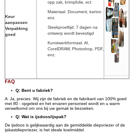
opp zak, krimpfolie, ect.
Materiaal: Document, karton
Keur
enz.
aanpassen
Steekproeftijd: 7 dagen na
Verpakking
ontwerp wordt bevestigd
goed
Kunstwerkformaat: AI,
CorelDRAW, Photoshop, PDF,
enz.
FAQ
Q: Bent u fabriek?
A: Ja, precies. Wij zijn de fabriek en de fabrikant van 100% goed
met 80 - opgeleid en het ervaren personeel wordt en u warm
verwelkomd om ons bij uw gemak te bezoeken.
Q: Wat is ijsdoos/ijspak?
De ijsdoos is gelijkwaardig aan de gemiddelde diepvriezer of de
ijskastdiepvriezer, is het ideale koelmiddel.