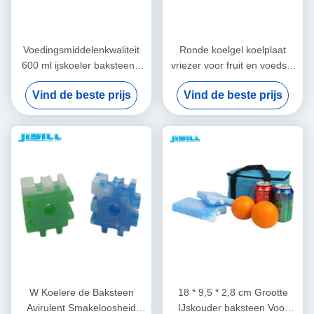
Voedingsmiddelenkwaliteit
Ronde koelgel koelplaat
600 ml ijskoeler baksteen -
vriezer voor fruit en voedsel
niet-kaustisch Voor transport
vers, 860 ml inhoud voor
Vind de beste prijs
Vind de beste prijs
in koude keten Voor voedsel
voedsel bevroren
bevroren
W Koelere de Baksteen
18 * 9,5 * 2,8 cm Grootte
Avirulent Smakeloosheid
IJskouder baksteen Voor