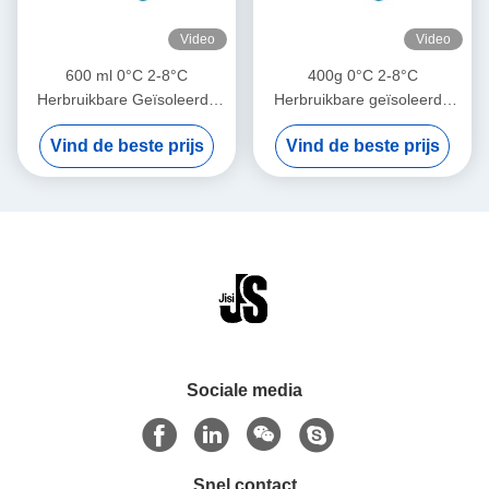
Video
Video
600 ml 0°C 2-8°C
400g 0°C 2-8°C
Herbruikbare Geïsoleerde
Herbruikbare geïsoleerde
Voedsel Vlees Koeling
voedingsmiddelen Vlees
Vind de beste prijs
Vind de beste prijs
IJsverpakking voor Medisch
koeling IJspakket voor
Buitengebruik Borstvoeding
medische en buitenkoeling
Koelventilator
van moedermelk
Sociale media
Snel contact