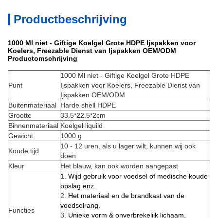
Productbeschrijving
1000 Ml niet - Giftige Koelgel Grote HDPE Ijspakken voor
Koelers, Freezable Dienst van Ijspakken OEM/ODM
Productomschrijving
1000 Ml niet - Giftige Koelgel Grote HDPE
Punt
Ijspakken voor Koelers, Freezable Dienst van
Ijspakken OEM/ODM
Buitenmateriaal
Harde shell HDPE
Grootte
33.5*22.5*2cm
Binnenmateriaal
Koelgel liquild
Gewicht
1000 g
10 -
12 uren, als u lager wilt, kunnen wij ook
Koude tijd
doen
Kleur
Het blauw, kan ook worden aangepast
1.
Wijd gebruik voor voedsel of medische koude
opslag enz.
2.
Het materiaal en de brandkast van de
voedselrang.
Functies
3.
Unieke vorm & onverbrekelijk lichaam,