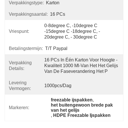
Verpakkingstype:
Karton
Verpakkingsaantal:
16 PCs
0-8degree C, -10degree C 
Vriespunt:
-15degree C -18degree C, - 
20degree C, - 30degree C
Betalingstermijn:
T/T Paypal
16 PCs In Één Karton Voor Hoogte - 
Verpakking
Kwaliteit 1000 Ml-Van Het Het Gelijs 
Details:
Van De Faseverandering Het P
Levering
1000pcs/dag
Vermogen:
freezable ijspakken
, 
het buitengewoon brede pak 
Markeren:
van het gelijs
, 
HDPE Freezable Ijspakken