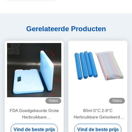
Gerelateerde Producten
Video
Video
FDA Goedgekeurde Grote
80ml 0°C 2-8°C
Herbruikbare
Herbruikbare Geïsoleerde
IJsverpakkingen voor
Voedsel Vlees Koeling Ijspak
Vind de beste prijs
Vind de beste prijs
Medisch Voedseltransport
voor Medisch Buitengebruik