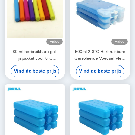
Video
Video
80 ml herbruikbare gel-
500ml 2-8°C Herbruikbare
ijspakket voor 0°C
Geïsoleerde Voedsel Vlees
koeldranken 2-8°C voor
Koeling Ijspak voor Medisch
Vind de beste prijs
Vind de beste prijs
medisch gebruik
en Buitengebruik
Borstvoeding Koelventilator