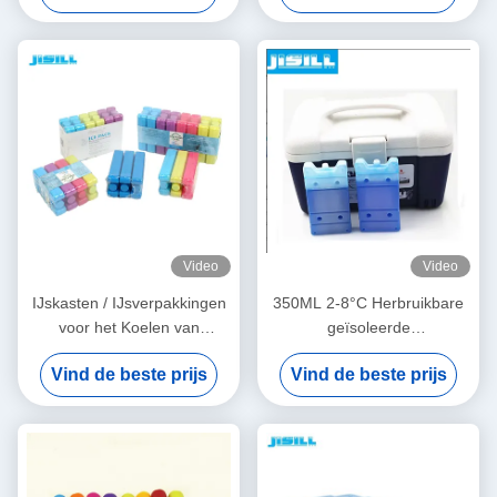
Duurzaam Lekkagevrij Op
Borstvoeding Koeler
Maat Gemaakte Vorm
Ventilator
Video
Video
IJskasten / IJsverpakkingen
350ML 2-8°C Herbruikbare
voor het Koelen van
geïsoleerde
Lunchboxen
voedingsmiddelen Vlees
Vind de beste prijs
Vind de beste prijs
koelkast IJspakket voor
medisch gebruik Buiten