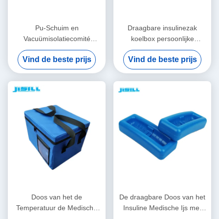
Pu-Schuim en
Draagbare insulinezak
Vacuümisolatiecomité
koelbox persoonlijke
Medische Koele Doos voor
verzorging met logo -
Vind de beste prijs
Vind de beste prijs
Koude Kettingsvervoer
afgedrukt voor voedsel
bevroren
Doos van het de
De draagbare Doos van het
Temperatuur de Medische
Insuline Medische Ijs met
die Ijs van de 48
Klantgerichte Temperaturen