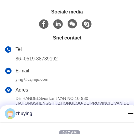
Sociale media
Snel contact
Tel
86--0519-88789192
E-mail
ying@czjmjs.com
Adres
DE HANDELSvierkant VAN NO.10-930
JIAHONGSHENGSHI, ZHONGLOU-DE PROVINCIE VAN DE
DISTRICTSchangzhou STAD JIANGSU
zhuying
Privacybeleid
|
Sitemap
9:17 AM