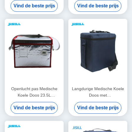
Vind de beste prijs
Vind de beste prijs
Urencontrole met de
Gemakkelijk schoon te
Stoffenzak van Oxford wordt
maken
geïsoleerd
Openlucht pas Medische
Langdurige Medische Koele
Koele Doos 23.5L
Doos met
Draagbaar voor
Vacuümisolatiemateriaal
Vind de beste prijs
Vind de beste prijs
Rotomolded-Ijsdoos aan
voor Medische
Vaccinvervoer