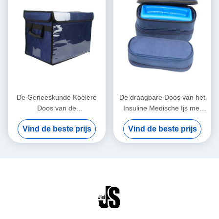
De Geneeskunde Koelere
De draagbare Doos van het
Doos van de
Insuline Medische Ijs met
temperatuurcontrole voor
Klantgerichte Temperaturen
Vind de beste prijs
Vind de beste prijs
Medische Vervoer van het
Gemakkelijk schoon te
Vaccinsbloed
maken