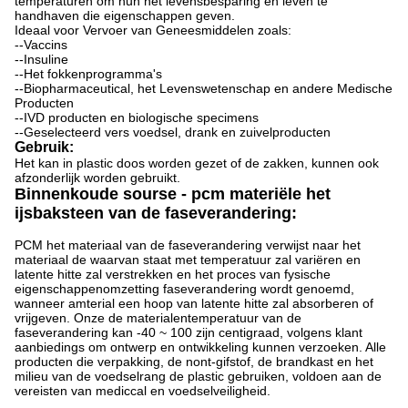
temperaturen om hun het levensbesparing en leven te
handhaven die eigenschappen geven.
Ideaal voor Vervoer van Geneesmiddelen zoals:
--Vaccins
--Insuline
--Het fokkenprogramma's
--Biopharmaceutical, het Levenswetenschap en andere Medische
Producten
--IVD producten en biologische specimens
--Geselecteerd vers voedsel, drank en zuivelproducten
Gebruik:
Het kan in plastic doos worden gezet of de zakken, kunnen ook
afzonderlijk worden gebruikt.
Binnenkoude sourse - pcm materiële het
ijsbaksteen van de faseverandering:
PCM het materiaal van de faseverandering verwijst naar het
materiaal de waarvan staat met temperatuur zal variëren en
latente hitte zal verstrekken en het proces van fysische
eigenschappenomzetting faseverandering wordt genoemd,
wanneer amterial een hoop van latente hitte zal absorberen of
vrijgeven. Onze de materialentemperatuur van de
faseverandering kan -40 ~ 100 zijn centigraad, volgens klant
aanbiedings om ontwerp en ontwikkeling kunnen verzoeken. Alle
producten die verpakking, de nont-gifstof, de brandkast en het
milieu van de voedselrang de plastic gebruiken, voldoen aan de
vereisten van mediccal en voedselveiligheid.