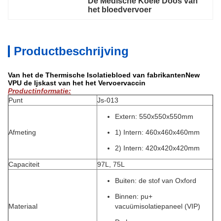
De Medische Koele Doos van 
het bloedvervoer
Productbeschrijving
Van het de Thermische Isolatiebloed van fabrikantenNew
VPU de Ijskast van het het Vervoervaccin
Productinformatie:
Punt
Js-013
Extern: 550x550x550mm
Afmeting
1) Intern: 460x460x460mm
2) Intern: 420x420x420mm
Capaciteit
97L, 75L
Buiten: de stof van Oxford
Binnen: pu+
Materiaal
vacuümisolatiepaneel (VIP)