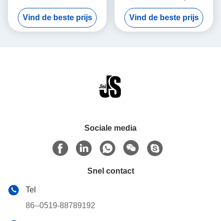
temperatuurcontrole voor
Klantgerichte Temperaturen
Vind de beste prijs
Vind de beste prijs
Medische Vervoer van het
Gemakkelijk schoon te
Vaccinsbloed
maken
Sociale media
Snel contact
Tel
86--0519-88789192