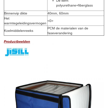
De kern:
polyurethane+fiberglass
Binnenvip dikte
40mm, 60mm
Het
<0>
warmtegeleidingsvermogen
PCM de materialen van de
Koelmiddelenreeks
faseverandering
Productbeelden