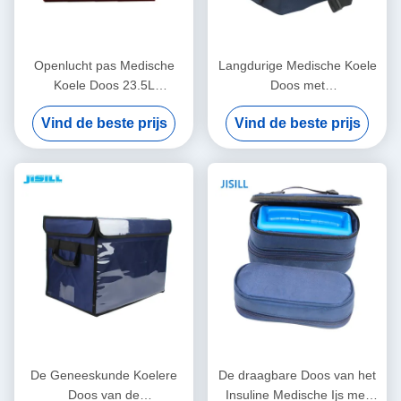
Openlucht pas Medische
Langdurige Medische Koele
Koele Doos 23.5L
Doos met
Draagbaar voor
Vacuümisolatiemateriaal
Vind de beste prijs
Vind de beste prijs
Rotomolded-Ijsdoos aan
voor Medische
Vaccinvervoer
De Geneeskunde Koelere
De draagbare Doos van het
Doos van de
Insuline Medische Ijs met