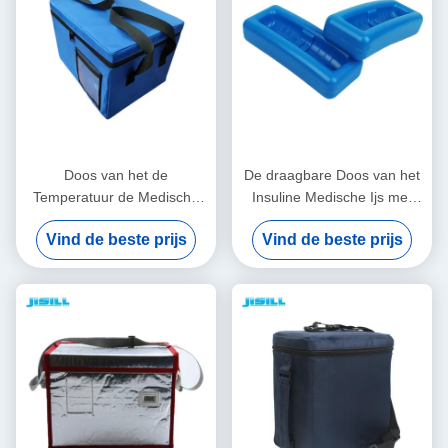
Doos van het de
De draagbare Doos van het
Temperatuur de Medische
Insuline Medische Ijs met
die Ijs van de 48
Klantgerichte Temperaturen
Vind de beste prijs
Vind de beste prijs
Urencontrole met de
Gemakkelijk schoon te
Stoffenzak van Oxford wordt
maken
geïsoleerd