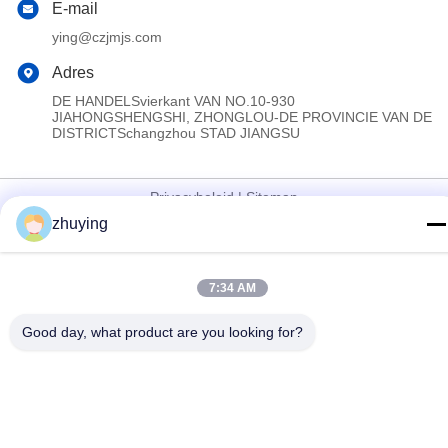
E-mail
ying@czjmjs.com
Adres
DE HANDELSvierkant VAN NO.10-930
JIAHONGSHENGSHI, ZHONGLOU-DE PROVINCIE VAN DE
DISTRICTSchangzhou STAD JIANGSU
Privacybeleid
|
Sitemap
zhuying
China Goed Kwaliteit Grote Koelere Ijspakken Leverancier.
Copyright © 2017-2026 Changzhou jisi cold chain technology
Co.,ltd Allemaal. Alle rechten voorbehouden.
7:34 AM
Good day, what product are you looking for?