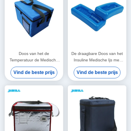
Doos van het de
De draagbare Doos van het
Temperatuur de Medische
Insuline Medische Ijs met
die Ijs van de 48
Klantgerichte Temperaturen
Vind de beste prijs
Vind de beste prijs
Urencontrole met de
Gemakkelijk schoon te
Stoffenzak van Oxford wordt
maken
geïsoleerd