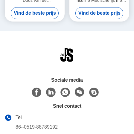
Doos van de
Insuline Medische Ijs met
temperatuurcontrole voor
Klantgerichte Temperaturen
Vind de beste prijs
Vind de beste prijs
Medische Vervoer van het
Gemakkelijk schoon te
Vaccinsbloed
maken
Sociale media
Snel contact
Tel
86--0519-88789192