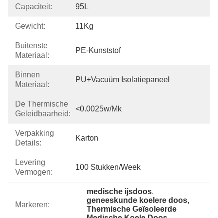
Capaciteit:
95L
Gewicht:
11Kg
Buitenste
PE-Kunststof
Materiaal:
Binnen
PU+Vacuüm Isolatiepaneel
Materiaal:
De Thermische
<0.0025w/mk
Geleidbaarheid:
Verpakking
Karton
Details:
Levering
100 Stukken/week
Vermogen:
medische ijsdoos
, 
geneeskunde koelere doos
, 
Markeren:
Thermische Geïsoleerde 
Medische Koele Doos