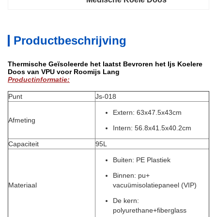
Productbeschrijving
Thermische Geïsoleerde het laatst Bevroren het Ijs Koelere
Doos van VPU voor Roomijs Lang
Productinformatie:
Punt
Js-018
Extern:
63x47.5x43cm
Afmeting
Intern:
56.8x41.5x40.2cm
Capaciteit
95L
Buiten: PE Plastiek
Binnen: pu+
Materiaal
vacuümisolatiepaneel (VIP)
De kern:
polyurethane+fiberglass