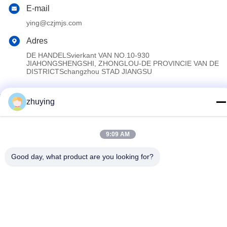
E-mail
ying@czjmjs.com
Adres
DE HANDELSvierkant VAN NO.10-930
JIAHONGSHENGSHI, ZHONGLOU-DE PROVINCIE VAN DE
DISTRICTSchangzhou STAD JIANGSU
zhuying
Privacybeleid
|
Sitemap
China Goed Kwaliteit Grote Koelere Ijspakken Leverancier.
Copyright © 2017-2026 Changzhou jisi cold chain technology
9:09 AM
Co.,ltd Allemaal. Alle rechten voorbehouden.
Good day, what product are you looking for?