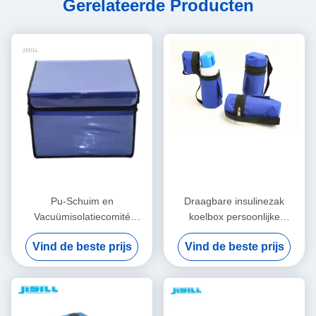
Gerelateerde Producten
Pu-Schuim en
Draagbare insulinezak
Vacuümisolatiecomité
koelbox persoonlijke
Medische Koele Doos voor
verzorging met logo -
Vind de beste prijs
Vind de beste prijs
Koude Kettingsvervoer
afgedrukt voor voedsel
bevroren