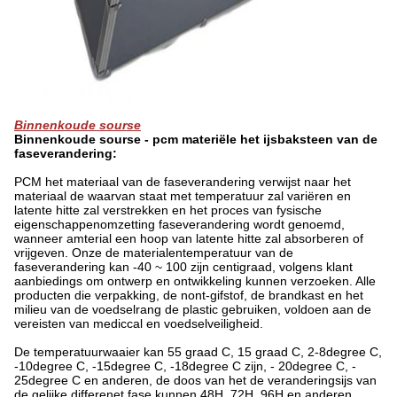
Binnenkoude sourse
Binnenkoude sourse - pcm materiële het ijsbaksteen van de
faseverandering:
PCM het materiaal van de faseverandering verwijst naar het
materiaal de waarvan staat met temperatuur zal variëren en
latente hitte zal verstrekken en het proces van fysische
eigenschappenomzetting faseverandering wordt genoemd,
wanneer amterial een hoop van latente hitte zal absorberen of
vrijgeven. Onze de materialentemperatuur van de
faseverandering kan -40 ~ 100 zijn centigraad, volgens klant
aanbiedings om ontwerp en ontwikkeling kunnen verzoeken. Alle
producten die verpakking, de nont-gifstof, de brandkast en het
milieu van de voedselrang de plastic gebruiken, voldoen aan de
vereisten van mediccal en voedselveiligheid.
De temperatuurwaaier kan 55 graad C, 15 graad C, 2-
8degree C,
-10degree C, -15degree C, -18degree C
zijn
, - 20degree C, -
25degree C
en anderen, de doos van
het de
veranderingsijs van
de
gelijke differenet fase kunnen 48H, 72H, 96H en anderen