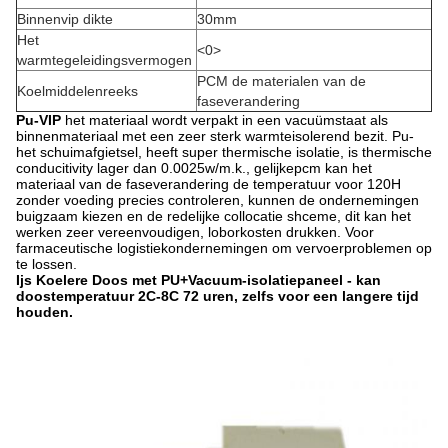
Binnenvip dikte
30mm
Het
<0>
warmtegeleidingsvermogen
PCM de materialen van de
Koelmiddelenreeks
faseverandering
Pu-VIP
het materiaal wordt verpakt in een vacuümstaat als
binnenmateriaal met een zeer sterk warmteisolerend bezit. Pu-
het schuimafgietsel, heeft super thermische isolatie, is thermische
conducitivity lager dan 0.0025w/m.k., gelijkepcm kan het
materiaal van de faseverandering de temperatuur voor 120H
zonder voeding precies controleren, kunnen de ondernemingen
buigzaam kiezen en de redelijke collocatie shceme, dit kan het
werken zeer vereenvoudigen, loborkosten drukken. Voor
farmaceutische logistiekondernemingen om vervoerproblemen op
te lossen.
Ijs Koelere Doos met PU+Vacuum-isolatiepaneel - kan
doostemperatuur 2C-8C 72 uren, zelfs voor een langere tijd
houden.