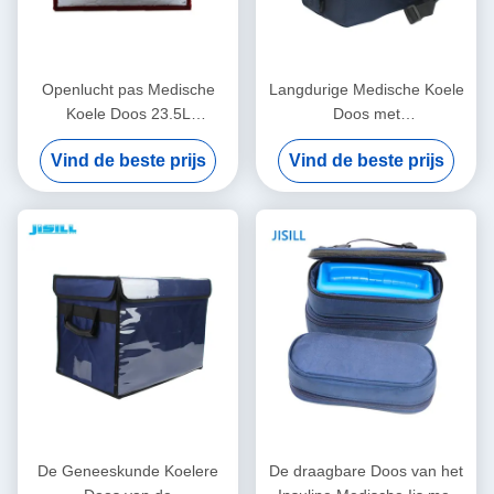
Openlucht pas Medische
Langdurige Medische Koele
Koele Doos 23.5L
Doos met
Draagbaar voor
Vacuümisolatiemateriaal
Vind de beste prijs
Vind de beste prijs
Rotomolded-Ijsdoos aan
voor Medische
Vaccinvervoer
De Geneeskunde Koelere
De draagbare Doos van het