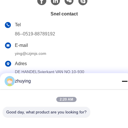
Snel contact
Tel
86--0519-88789192
E-mail
ying@czjmjs.com
Adres
DE HANDELSvierkant VAN NO.10-930
JIAHONGSHENGSHI, ZHONGLOU-DE PROVINCIE VAN DE
zhuying
DISTRICTSchangzhou STAD JIANGSU
Privacybeleid
|
Sitemap
2:20 AM
China Goed Kwaliteit Grote Koelere Ijspakken Leverancier.
Good day, what product are you looking for?
Copyright © 2017-2026 Changzhou jisi cold chain technology
Co.,ltd Allemaal. Alle rechten voorbehouden.