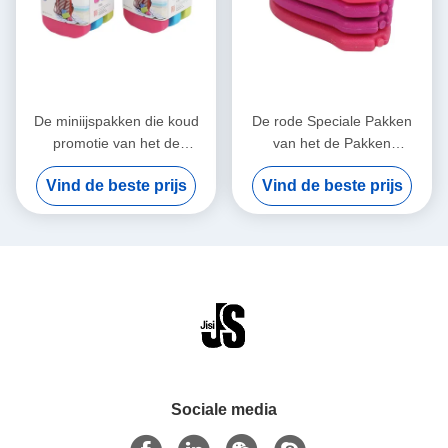
De miniijspakken die koud
De rode Speciale Pakken
promotie van het de
van het de Pakken
veranderings materieel
Langdurige Ijs van het Vorm
Vind de beste prijs
Vind de beste prijs
voedsel van de Water
Miniijs voor Geneeskunde
Afstotend fase de
rangplastiek houden
colorized ijspak
Sociale media