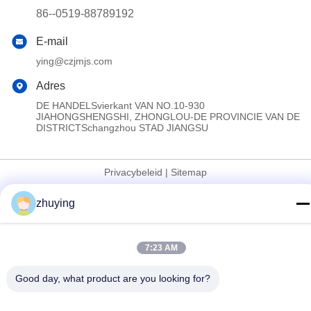
86--0519-88789192
E-mail
ying@czjmjs.com
Adres
DE HANDELSvierkant VAN NO.10-930
JIAHONGSHENGSHI, ZHONGLOU-DE PROVINCIE VAN DE
DISTRICTSchangzhou STAD JIANGSU
Privacybeleid
|
Sitemap
China Goed Kwaliteit Grote Koelere Ijspakken Leverancier.
zhuying
Copyright © 2017-2026 Changzhou jisi cold chain technology
Co.,ltd Allemaal. Alle rechten voorbehouden.
7:23 AM
Good day, what product are you looking for?