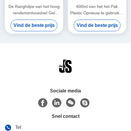
De Ranghdpe van het hoog
600ml van het het Pak
rendementvoedsel Gel
Plastic Opnieuw te gebruiken
Gevulde Ijspakken voor
Gel van het Moedermelkijs
Vind de beste prijs
Vind de beste prijs
Koelere Vrije BPA
het Ijsblokken voor Koele
Zakken
Sociale media
Snel contact
Tel