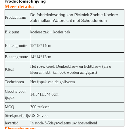
Productomschrijving
Meer details;
De fabriekslevering kan Picknick Zachte Koelere
Productnaam
Zak melken Waterdicht met Schouderriem
Elk punt
koelere zak + koeler pak
Buitengrootte
15*15*14cm
Binnengrootte
14*14*12cm
Het roze, Geel, Donkerblauw en lichtblauw (als u
Kleur
kleuren hebt, kan ook worden aangepast)
Toebehoren
Het ijspak van de golfvorm
Grootte voor
14.5*11.5*4.8cm
ijspak
MOQ
300 reeksen
Steekproefprijs
USD6 voor
levertijd
In stock/3-5days/volgens uw hoeveelheid
Eigenschappen: