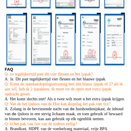
FAQ
Q: zo tegelijkertijd past dit vier flessen en het ijspak?
A: Ja. Dit past tegelijkertijd vier flessen en het blauwe ijspak.
Q: Komt de standaardopslaguitrusting met één blauw ijspak of 2? als ik
aan wil, heb ik 2 ijspakken, ik moet tot de optie met extra ijspak
opdracht geven
A: Het komt slechts met! Als u twee wilt moet u het extra ijspak krijgen.
Q: Van de het ijsdoos van de Hoe kan ikopslag het pak van /ice?
de
A: Zolang in de bevriezende nacht van
huishoudenijskast, de inhoud
de
van
ijsdoos in een stevig lichaam maak, en toen gebruik of bewaard
in binnen bevroren, kan aan gebruik op elk ogenblik nemen.
Q: Is het pak van /ice van de ijsdoos veilig?
A: Brandkast, HDPE van de voedselrang materiaal, vrije BPA.