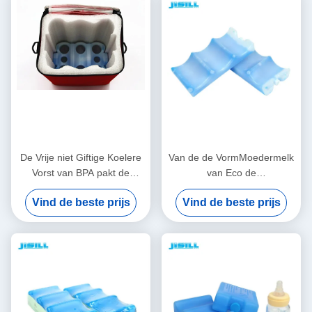
De Vrije niet Giftige Koelere
Van de de VormMoedermelk
Vorst van BPA pakt de
van Eco de
Koelpakken van het Gel
Vriendschappelijke 3 Golven
Vind de beste prijs
Vind de beste prijs
Geschikte & Verse Ijs in
Pakken van het het Ijspak
Bevroren Ijs voor Voedsel