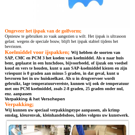
Ongeveer het ijspak van de golfvorm;
Opnieuw te gebruiken zo vaak aangezien u wilt. Het ijspak is ultrasoon
gelast. wegens de speciale bouw, blijft het ijspak stabiel tijdens het
bevriezen.
Koelmiddel voor ijspakken;
Wij hebben de soorten van
SAP, CMC en PCM 3 het koelen van koelmiddel. Als u naar huis
bent, geplaatst in een lunchdoos, bijvoorbeeld, of ijszak om voedsel
koud en vers te houden, kunt u aan SAP-koelmiddel kiezen en zijn
vriespunt is 0 graden aan minus 5 graden, in dat geval, kunt u
bevroren het in uw huiskoelkast. Als u in drugvervoer wordt
gebruikt, lage temperatuurvereiste, kunnen wij ook de temperatuur
met ons PCM koelmiddel,
zoals 2-8 graden, 25 graden onder nul,
enz.
aanpassen
Verpakking & het Verschepen
Verpakking;
Wij kunnen uw speciaal verpakkingstype aanpassen, als krimp
omslag, kleurenvak, kleinhandelsdoos, lables volgens uw kunstwerk.