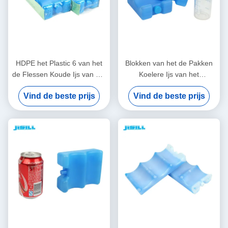
HDPE het Plastic 6 van het
Blokken van het de Pakken
de Flessen Koude Ijs van het
Koelere Ijs van het
Pakbier Bewijs van het de
Moedermelk kunnen
Vind de beste prijs
Vind de beste prijs
Vormlek Pakken Gebogen
Lichtgewicht Blauwe Ijs 4
niet Giftig