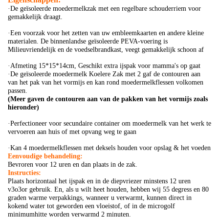
·De geïsoleerde moedermelkzak met een regelbare schouderriem voor
gemakkelijk draagt.
·Een voorzak voor het zetten van uw embleemkaarten en andere kleine
materialen. De binnenlandse geïsoleerde PEVA-voering is
Milieuvriendelijk en de voedselbrandkast, veegt gemakkelijk schoon af
·Afmeting 15*15*14cm, Geschikt extra ijspak voor mamma's op gaat
·De geïsoleerde moedermelk Koelere Zak met 2 gaf de contouren aan
van het pak van het vormijs en kan rond moedermelkflessen volkomen
passen.
(Meer gaven de contouren aan van de pakken van het vormijs zoals
hieronder)
·Perfectioneer voor secundaire container om moedermelk van het werk te
vervoeren aan huis of met opvang weg te gaan
·Kan 4 moedermelkflessen met deksels houden voor opslag & het voeden
Eenvoudige behandeling:
Bevroren voor 12 uren en dan plaats in de zak.
Instructies:
Plaats horizontaal het ijspak en in de diepvriezer minstens 12 uren
v3o3or gebruik. En, als u wilt heet houden, hebben wij
55 degress en 80
graden warme verpakkings, wanneer u verwarmt, kunnen direct in
kokend water tot geworden een vloeistof, of in de microgolf
minimumhitte worden verwarmd 2 minuten.