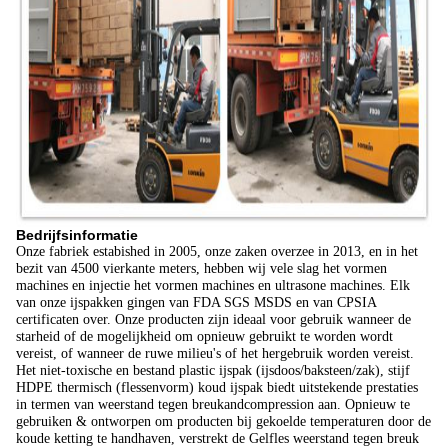
Bedrijfsinformatie
Onze fabriek estabished in 2005, onze zaken overzee in 2013, en in het
bezit van 4500 vierkante meters, hebben wij vele slag het vormen
machines en injectie het vormen machines en ultrasone machines. Elk
van onze ijspakken gingen van FDA SGS MSDS en van CPSIA
certificaten over. Onze producten zijn ideaal voor gebruik wanneer de
starheid of de mogelijkheid om opnieuw gebruikt te worden wordt
vereist, of wanneer de ruwe milieu's of het hergebruik worden vereist.
Het niet-toxische en bestand plastic ijspak (ijsdoos/baksteen/zak), stijf
HDPE thermisch (flessenvorm) koud ijspak biedt uitstekende prestaties
in termen van weerstand tegen breukandcompression aan. Opnieuw te
gebruiken & ontworpen om producten bij gekoelde temperaturen door de
koude ketting te handhaven, verstrekt de Gelfles weerstand tegen breuk