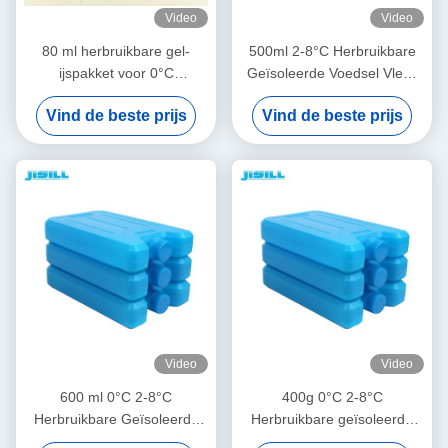
Video
Video
80 ml herbruikbare gel-
500ml 2-8°C Herbruikbare
ijspakket voor 0°C
Geïsoleerde Voedsel Vlees
koeldranken 2-8°C voor
Koeling Ijspak voor Medisch
Vind de beste prijs
Vind de beste prijs
medisch gebruik
en Buitengebruik
Borstvoeding Koelventilator
Video
Video
600 ml 0°C 2-8°C
400g 0°C 2-8°C
Herbruikbare Geïsoleerde
Herbruikbare geïsoleerde
Voedsel Vlees Koeling
voedingsmiddelen Vlees