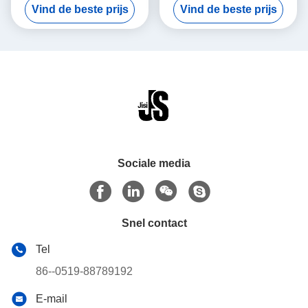
Vind de beste prijs
Vind de beste prijs
IJsverpakking voor Medisch
koeling IJspakket voor
Buitengebruik Borstvoeding
medische en buitenkoeling
Koelventilator
van moedermelk
Sociale media
Snel contact
Tel
86--0519-88789192
E-mail