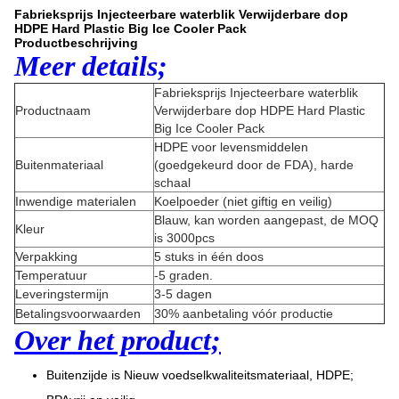
Fabrieksprijs Injecteerbare waterblik Verwijderbare dop
HDPE Hard Plastic Big Ice Cooler Pack
Productbeschrijving
Meer details;
Fabrieksprijs Injecteerbare waterblik
Productnaam
Verwijderbare dop HDPE Hard Plastic
Big Ice Cooler Pack
HDPE voor levensmiddelen
Buitenmateriaal
(goedgekeurd door de FDA), harde
schaal
Inwendige materialen
Koelpoeder (niet giftig en veilig)
Blauw, kan worden aangepast, de MOQ
Kleur
is 3000pcs
Verpakking
5 stuks in één doos
Temperatuur
-5 graden.
Leveringstermijn
3-5 dagen
Betalingsvoorwaarden
30% aanbetaling vóór productie
Over het product;
Buitenzijde is Nieuw voedselkwaliteitsmateriaal, HDPE;