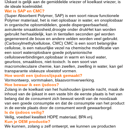
IJskast is gelijk aan de gemiddelde vriezer of koelkast vriezer, is
de ideale koelmiddel.
Wat is SAP en CMC?
(Super Absorbent Polymer, SAP) is een soort nieuw functionele
Polymer materiaal, het is niet oplosbaar in water, en onoplosbaar
in organische oplosmiddelen, goede dispergeerbaarheid,
avirulente smaakloosheid,droogte onder drukHet kan worden
gebruikt herhaaldelijk, kan in tientallen seconden gel worden
gegenereerd.de bouw en andere velden worden veel gebruikt.
(Carboxylmethylcellulose, CMC) CMC is een soort belangrijke
cellulose, is een natuurlijke vezel na chemische modificatie van
een soort wateroplosbare goede polyanionische
celluloseverbindingen,oplosbaar in warm en koud water,
geurloos, smaakloos, niet-toxisch. Is een soort van
macromoleculaire chemie, kan zwellen, zwelling in water, kan gel
transparante viskeuze vloeistof vormen.
Hoe wordt een ijsdoos/ijspak gemaakt?
Vormontwerp, vormmaken, blaasvormverwerking.
Hoe bewaar ik een ijsdoos?
Zolang in de koelkast van het huishouden ijzende nacht, maak de
inhoud van de ijskast in een vaste b
In de eerste plaats is het van
belang dat de consument zich bewust wordt van de noodzaak
van een goede consumptie en dat de consumptie van het product
in de eerste plaats door de consument wordt gewaarborgd.
Is de ijsdoos veilig?
Veilig, voedsel kwaliteit HDPE materiaal, BPA vrij.
Kun je OEM productie?
We kunnen, zolang u zelf ontwerpt, we kunnen uw producten