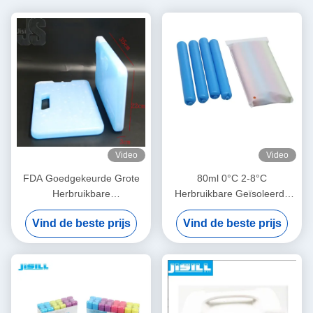
Video
Video
FDA Goedgekeurde Grote
80ml 0°C 2-8°C
Herbruikbare
Herbruikbare Geïsoleerde
IJsverpakkingen voor
Voedsel Vlees Koeling Ijspak
Vind de beste prijs
Vind de beste prijs
Medisch Voedseltransport
voor Medisch Buitengebruik
Duurzaam Lekkagevrij Op
Borstvoeding Koeler
Maat Gemaakte Vorm
Ventilator