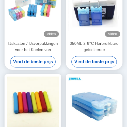
Video
Video
IJskasten / IJsverpakkingen
350ML 2-8°C Herbruikbare
voor het Koelen van
geïsoleerde
Lunchboxen
voedingsmiddelen Vlees
Vind de beste prijs
Vind de beste prijs
koelkast IJspakket voor
medisch gebruik Buiten