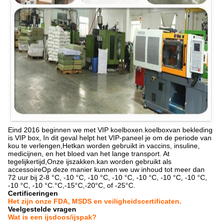
Eind 2016 beginnen we met VIP koelboxen.
koelbox
van bekleding
is VIP box,
In dit geval helpt het VIP-paneel je om de periode van
kou te verlengen,
Het
kan worden gebruikt in vaccins, insuline,
medicijnen, en het bloed van het lange transport
. A
t
tegelijkertijd,
Onze ijszakken.
kan worden gebruikt als
accessoire
Op deze manier kunnen we uw inhoud tot meer dan
72 uur bij 2-8 °C, -10 °C, -10 °C, -10 °C, -10 °C, -10 °C, -10 °C,
-10 °C, -10 °C.
°C,-15°C,-20°C, of -25°C.
Certificeringen
Het zijn onze FDA, MSDS en veiligheidscertificaten.
Veelgestelde vragen
Wat is een ijsdoos/ijspak?