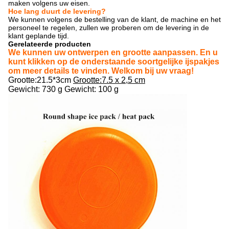
maken volgens uw eisen.
Hoe lang duurt de levering?
We kunnen volgens de bestelling van de klant, de machine en het
personeel te regelen, zullen we proberen om de levering in de
klant geplande tijd.
Gerelateerde producten
We kunnen uw ontwerpen en grootte aanpassen. En u
kunt klikken op de onderstaande soortgelijke ijspakjes
om meer details te vinden. Welkom bij uw vraag!
Grootte:21.5*3cm
Grootte:7.5 x 2,5 cm
Gewicht: 730 g
Gewicht: 100 g