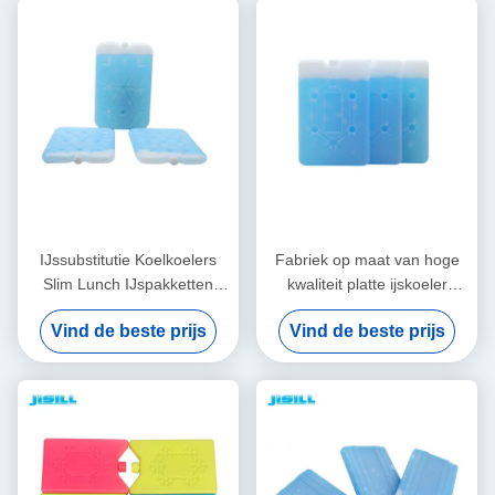
IJssubstitutie Koelkoelers
Fabriek op maat van hoge
Slim Lunch IJspakketten
kwaliteit platte ijskoeler
Afweermiddel Set Voor
baksteen lunch koeler ijspak
Vind de beste prijs
Vind de beste prijs
Voedselcontainer
met sneeuwvlok