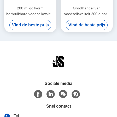
200 ml golfvorm
Groothandel van
herbruikbare voedselkwaliteit
voedselkwaliteit 200 g hard
kleur gel ijsdoos voor
gelaatblok voor lunchdoos
Vind de beste prijs
Vind de beste prijs
kinderen lunchzakjes voor
voor diepgevroren voedsel
voedsel bevroren
Sociale media
Snel contact
Tel