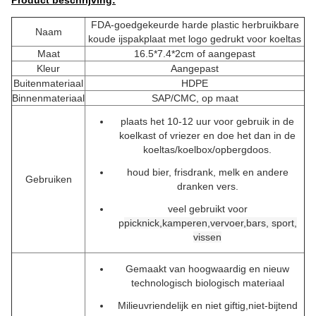
Product beschrijving:
FDA-goedgekeurde harde plastic herbruikbare
Naam
koude ijspakplaat met logo gedrukt voor koeltas
Maat
16.5*7.4*2cm of aangepast
Kleur
Aangepast
Buitenmateriaal
HDPE
Binnenmateriaal
SAP/CMC, op maat
plaats het 10-12 uur voor gebruik in de
koelkast of vriezer en doe het dan in de
koeltas/koelbox/opbergdoos.
houd bier, frisdrank, melk en andere
Gebruiken
dranken vers.
veel gebruikt voor
p
picknick,
kamperen,
vervoer,
bars, sport,
vissen
Gemaakt van hoogwaardig en nieuw
technologisch biologisch materiaal
Milieuvriendelijk en niet giftig,
niet-bijtend