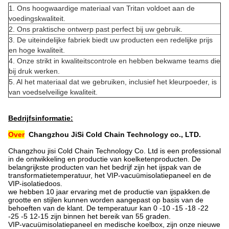
1. Ons hoogwaardige materiaal van Tritan voldoet aan de
voedingskwaliteit.
2. Ons praktische ontwerp past perfect bij uw gebruik.
3. De uiteindelijke fabriek biedt uw producten een redelijke prijs
en hoge kwaliteit.
4. Onze strikt in kwaliteitscontrole en hebben bekwame teams die
bij druk werken.
5. Al het materiaal dat we gebruiken, inclusief het kleurpoeder, is
van voedselveilige kwaliteit.
Bedrijfsinformatie:
Over
Changzhou JiSi Cold Chain Technology co., LTD.
Changzhou jisi Cold Chain Technology Co. Ltd is een professional
in de ontwikkeling en productie van koelketenproducten. De
belangrijkste producten van het bedrijf zijn het ijspak van de
transformatietemperatuur, het VIP-vacuümisolatiepaneel en de
VIP-isolatiedoos.
we hebben 10 jaar ervaring met de productie van ijspakken.de
grootte en stijlen kunnen worden aangepast op basis van de
behoeften van de klant. De temperatuur kan 0 -10 -15 -18 -22
-25 -5 12-15 zijn binnen het bereik van 55 graden.
VIP-vacuümisolatiepaneel en medische koelbox, zijn onze nieuwe