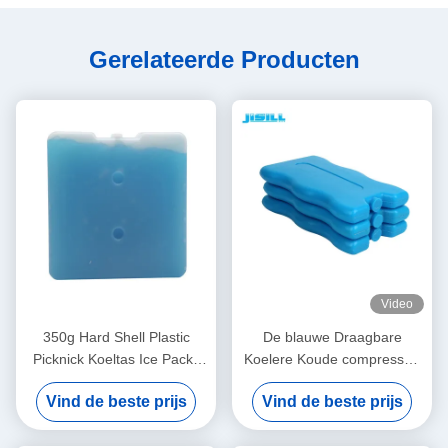
Gerelateerde Producten
Video
350g Hard Shell Plastic
De blauwe Draagbare
Picknick Koeltas Ice Packs
Koelere Koude compressen
Vriezer Ice Bricks
van het het Pak Opnieuw te
Vind de beste prijs
Vind de beste prijs
gebruiken Freezable Gel van
het Zakijs