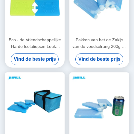
Eco - de Vriendschappelijke
Pakken van het de Zakijs
Harde Isolatiepcm Leuke
van de voedselrang 200g de
Doos van de Ijslunch om
Harde Shell Koele voor
Vind de beste prijs
Vind de beste prijs
Voedsel te houden koel en
Bevroren Voedsel, de Koude
Vers
compressen van de
Lunchdoos