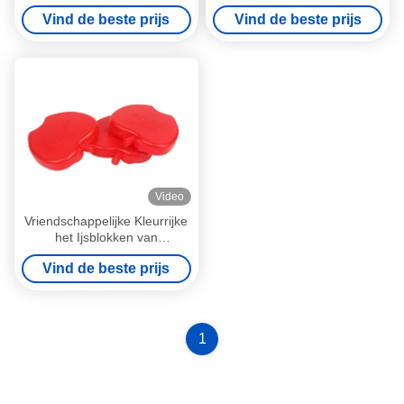
cooler ice packs for children
Leuke Kleine de
Vind de beste prijs
Vind de beste prijs
Diepvriezerblokken voor
Bevroren Voedsel/Wijn
Video
Vriendschappelijke Kleurrijke
het Ijsblokken van
douaneeco voor Koele
Vind de beste prijs
Dozen100ml Apple Vorm
1