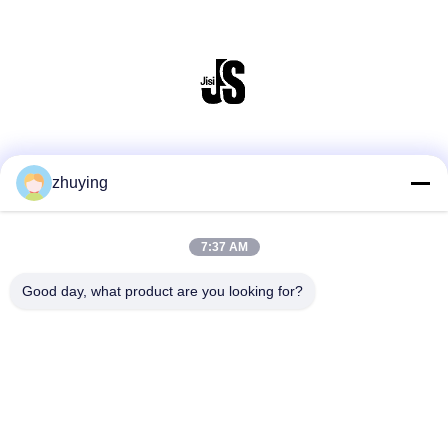
Sociale media
zhuying
7:37 AM
Snel contact
Tel
Good day, what product are you looking for?
86--0519-88789192
E-mail
ying@czjmjs.com
Adres