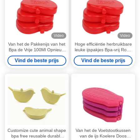
Video
Video
Van het de Pakkenijs van het
Hoge efficiëntie herbruikbare
Bpa de Vrije 100Ml Opnieuw
leuke ijspakjes Bpa-vrij Rode
te gebruiken Leuke Ijs Vorm
appelvormige ijsstenen voor
Vind de beste prijs
Vind de beste prijs
van het Blok Koelere
koelerzakken
Miniapple
Customize cute animal shape
Van het de Voetstootkussen
bpa free reusable durable
van de ijs Koelere Doos