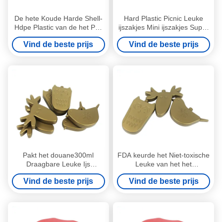
De hete Koude Harde Shell-
Hard Plastic Picnic Leuke
Hdpe Plastic van de het Pak
ijszakjes Mini ijszakjes Super
Leuke Diepvriezer van het
Absorberend Polymer
Vind de beste prijs
Vind de beste prijs
Beeldverhaalijs Koelere
Pakken
Pakt het douane300ml
FDA keurde het Niet-toxische
Draagbare Leuke Ijs
Leuke van het het
Diepvriezerpakken voor
Voedselgebruik van
Vind de beste prijs
Vind de beste prijs
Lunchdozen en Koelere
Ijspakken Pak van het het
Zakken in
Ijsblok Plastic voor Kinderen
goed